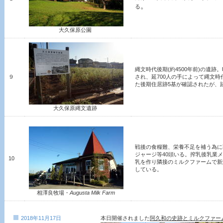
。
る
大久保原公園
縄文時代後期(約4500年前)の遺跡。
９
され、延700人の手によって縄文
た後期住居跡5基が確認されたが、
大久保原縄文遺跡
戦後の食糧難、栄養不足を補う為に
ジャージ等40頭いる。搾乳後乳業
10
乳を作り隣接のミルクファームで新
している。
相澤良牧場・
Augusta Milk Farm
2018年11月17日
本日開催されました
阿久和の史跡とミルクファー