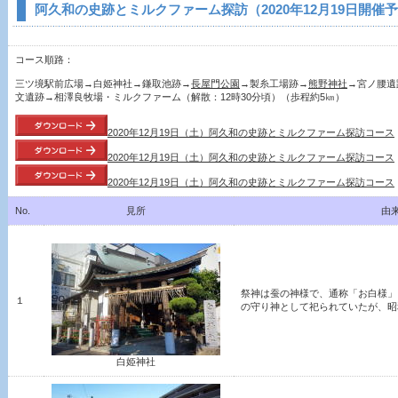
阿久和の史跡とミルクファーム探訪（2020年12月19日開催
コース順路：
三ツ境駅前広場→白姫神社→鎌取池跡→
長屋門公園
→製糸工場跡→
熊野神社
→宮ノ腰遺
文遺跡→相澤良牧場・ミルクファーム（解散：12時30分頃）（歩程約5㎞）
2020年12月19日（土）阿久和の史跡とミルクファーム探訪コース
2020年12月19日（土）阿久和の史跡とミルクファーム探訪コース
2020年12月19日（土）阿久和の史跡とミルクファーム探訪コース
No.
見所
由
祭神は蚕の神様で、通称「お白様」
１
の守り神として祀られていたが、昭和3
白姫神社