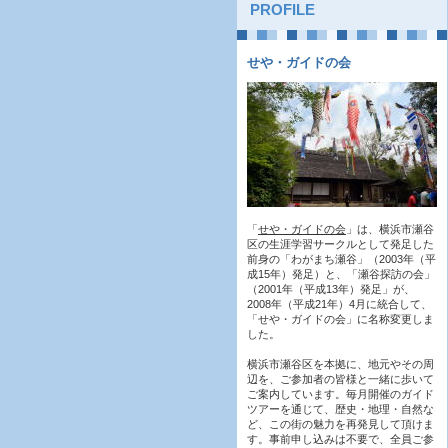
PROFILE
せや・ガイドの会
「
せや・ガイドの会
」は、横浜市瀬谷
区の生涯学習サークルとして発足した
前身の「わがまち瀬谷」（2003年（平
成15年）発足）と、「瀬谷探訪の会」
（2001年（平成13年）発足」が、
2008年（平成21年）4月に統合して、
「せや・ガイドの会」に名称変更しま
した。
横浜市瀬谷区を本拠に、地元やその周
辺を、ご参加者の皆様と一緒に歩いて
ご案内しています。毎月開催のガイド
ツアーを通じて、歴史・地理・自然な
ど、この街の魅力を再発見して頂けま
す。事前申し込みは不要で、全員ご参