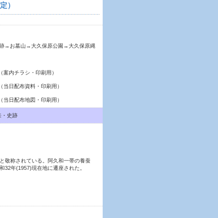
予定）
跡→お墓山→大久保原公園→大久保原縄
（案内チラシ・印刷用）
（当日配布資料・印刷用）
（当日配布地図・印刷用）
来・史跡
と敬称されている。阿久和一帯の養蚕
2年(1957)現在地に遷座された。