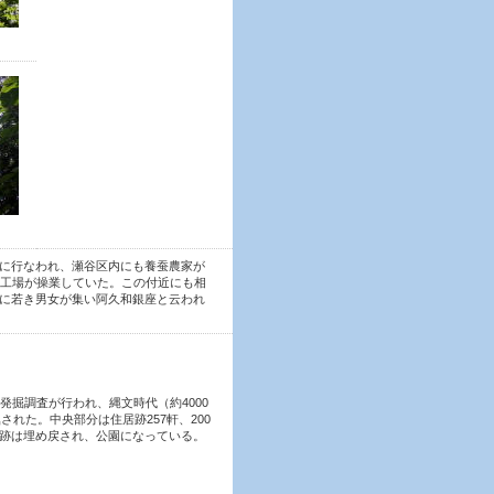
に行なわれ、瀬谷区内にも養蚕農家が
の工場が操業していた。この付近にも相
に若き男女が集い阿久和銀座と云われ
発掘調査が行われ、縄文時代（約4000
された。中央部分は住居跡257軒、200
遺跡は埋め戻され、公園になっている。