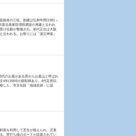
姫命の三柱。創建は弘和年間(1381～
69)小田原北条家臣増田満栄の再建と云われ
受け社殿が整備され、初代正次は大阪
と云われる。お祭りには「湯立神楽」
3代のお墓がある所からお墓山と呼ばれ
年(1664)の顕彰碑あり。4代定房以
移した。市文化財「地域史跡」に認
斜面を利用して芝生が植えられ、児童
る。壁打ち様のボードが設置されてい