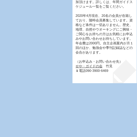
加頂けます。詳しくは、年間ガイドス
ケジュール一覧をご覧ください。
2020年4月現在、20名の会員が在籍し
ており、随時会員募集しています。資
格など条件は一切ありません。歴史、
地理、自然やウオーキングにご興味・
ご関心をお持ちの方はお気軽にお申込
みやお問い合わせお待ちしています。
年会費は2000円。自主企画案内が月１
回のほか、勉強会や季刊記録誌などの
会合があります。
（お申込み・お問い合わせ先）
せや・ガイドの会
竹見
📱電話090-3900-6469