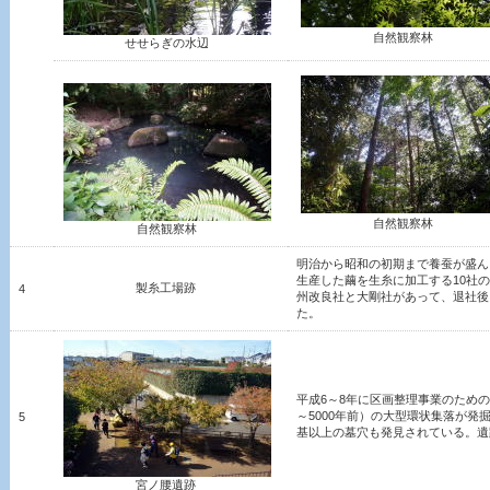
自然観察林
せせらぎの水辺
自然観察林
自然観察林
明治から昭和の初期まで養蚕が盛ん
生産した繭を生糸に加工する10社
製糸工場跡
4
州改良社と大剛社があって、退社後
た。
平成6～8年に区画整理事業のための
～5000年前）の大型環状集落が発掘
5
基以上の墓穴も発見されている。
宮ノ腰遺跡