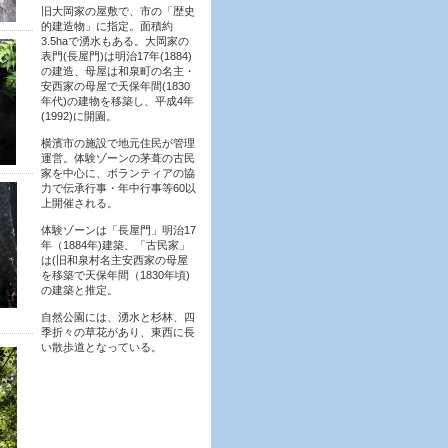
旧大岡家の屋敷で、市の「歴史
的建造物」に指定。面積約
3.5haで湧水もある。大岡家の
表門(長屋門)は明治17年(1884)
の建造、母屋は和泉町の名主・
安西家の母屋で天保年間(1830
年代)の建物を移築し、平成4年
(1992)に開園。
横濱市の施設で地元住民が管理
運営。体験ゾーンの茅葺の古民
家を中心に、ボランティアの協
力で伝承行事・年中行事等60以
上開催される。
体験ゾーンは「長屋門」明治17
年（1884年)建築、「古民家」
は(旧和泉村名主安西家の母屋
を移築で天保年間（1830年頃)
の建築と推定。
自然公園には、湧水と杉林、四
季折々の草花があり、東西に長
い散歩道となっている。