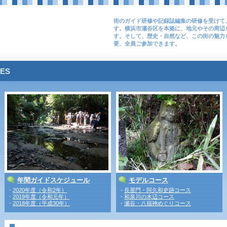
街のガイド研修や記録誌編集の研修を受けて、
す。横浜市瀬谷区を本拠に、地元やその周辺
す。そして、歴史・自然など、この街の魅力
要、全員ご参加できます。
VES
年間ガイドスケジュール
モデルコース
・
2020年度（令和2年）
・
長屋門・阿久和史跡コース
・
2019年度（令和元年）
・
和泉川の水辺コース
・
2018年度（平成30年）
・
瀬谷・八福神めぐりコース