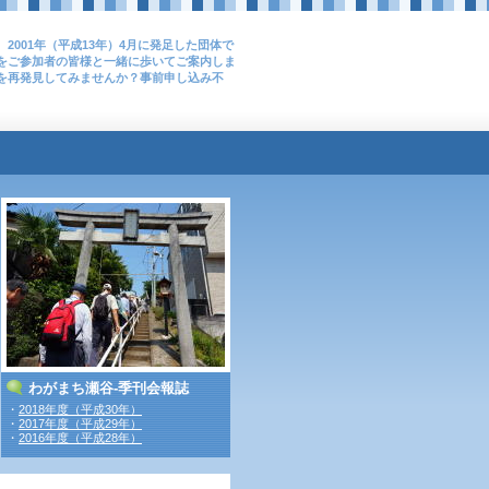
2001年（平成13年）4月に発足した団体で
をご参加者の皆様と一緒に歩いてご案内しま
を再発見してみませんか？事前申し込み不
わがまち瀬谷‐季刊会報誌
・
2018年度（平成30年）
・
2017年度（平成29年）
・
2016年度（平成28年）