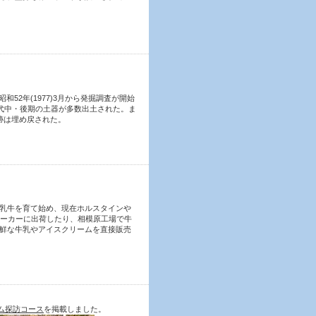
昭和52年(1977)3月から発掘調査が開始
時代中・後期の土器が多数出土された。ま
跡は埋め戻された。
乳牛を育て始め、現在ホルスタインや
メーカーに出荷したり、相模原工場で牛
鮮な牛乳やアイスクリームを直接販売
ム探訪コース
を掲載しました。