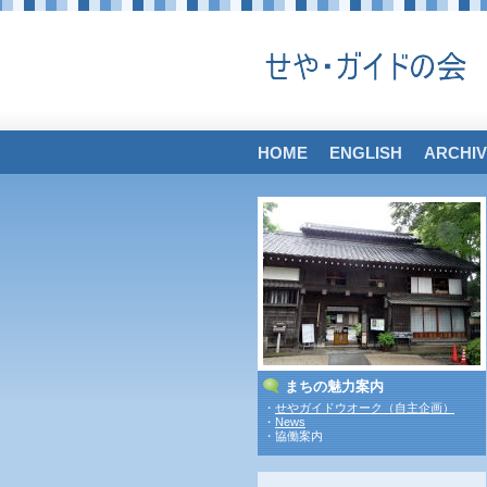
HOME
ENGLISH
ARCHI
まちの魅力案内
・
せやガイドウオーク（自主企画）
・
News
・協働案内