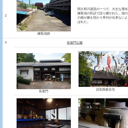
阿久和川源流の一つで、大きな湧水地
鎌取池の民話で語り継がれた。池の
2
の娘が鎌を預かり草刈が出来ないよ
ばれた。
鎌取池跡
3
長屋門公園
旧安西家住宅
長屋門