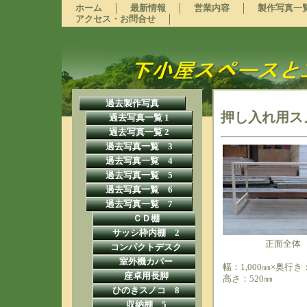
ホーム
最新情報
営業内容
製作写真一
アクセス・お問合せ
過去製作写真
押し入れ用ス
過去写真一覧 1
過去写真一覧 2
過去写真一覧 3
過去写真一覧 4
過去写真一覧 5
過去写真一覧 6
過去写真一覧 7
ＣＤ棚
サッシ枠内棚 2
正面全体
コンパクトデスク
室外機カバー
幅：1,000㎜×奥行き：
座卓用長脚
高さ：520㎜
ひのきスノコ 8
収納棚 5