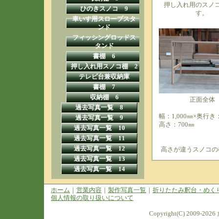
押し入れ用のスノ
ひのきスノコ 9
す。
車いす用スロープスタ
ンド
フィッシングロッドス
タンド
書棚 6
押し入れ用スノコ棚 2
テレビ台兼収納庫
書棚 7
収納棚 6
正面全体
過去写真一覧 8
幅：1,000㎜×奥行き：
過去写真一覧 9
高さ：700㎜
過去写真一覧 10
過去写真一覧 11
過去写真一覧 12
高さが違うスノコの
過去写真一覧 13
過去写真一覧 14
ホーム
｜
営業内容
｜
製作写真一覧
｜
折りたたみ釈台・めく
個人情報の取り扱いについて
Copyright(C) 2009-2