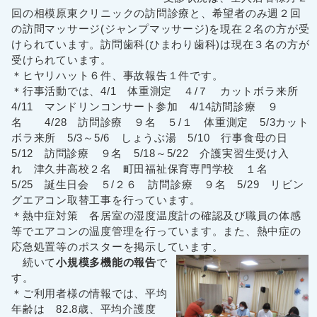
回の相模原東クリニックの訪問診療と、希望者のみ週２回
の訪問マッサージ(ジャンプマッサージ)を現在２名の方が受
けられています。訪問歯科(ひまわり歯科)は現在３名の方が
受けられています。
＊ヒヤリハット６件、事故報告１件です。
＊行事活動では、4/1 体重測定 ４/７ カットボラ来所
4/11 マンドリンコンサート参加 4/14訪問診療 ９
名 4/28 訪問診療 ９名 ５/１ 体重測定 5/3カット
ボラ来所 5/3～5/6 しょうぶ湯 5/10 行事食母の日
5/12 訪問診療 ９名 5/18～5/22 介護実習生受け入
れ 津久井高校２名 町田福祉保育専門学校 １名
5/25 誕生日会 ５/２６ 訪問診療 ９名 5/29 リビン
グエアコン取替工事を行っています。
＊熱中症対策 各居室の湿度温度計の確認及び職員の体感
等でエアコンの温度管理を行っています。また、熱中症の
応急処置等のポスターを掲示しています。
続いて
小規模多機能の報告
で
す。
＊ご利用者様の情報では、平均
年齢は 82.8歳、平均介護度