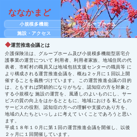
ななかまど
小規模多機能
グループホーム
施設・アクセス
地域交流
運営推進会議とは
介護保険法は、グループホーム及び小規模多機能型居宅介
護事業の運営について 利用者、利用者家族、地域住民の代
表者、市町村の職員又は地域包括支援センターの職員等 に
より構成される運営推進会議を、概ね２ヶ月に１回以上開
催することを義務づけています。 この運営推進会議の目的
は、ともすれば閉鎖的になりがちな、認知症の方を対象と
する小規模な 施設の運営を、風通しのよいものにし、サー
ビスの質の向上をはかるとともに、地域における 私どもの
サービスの役割、認知症の方への理解や支援のあり方を、
地域の人たちといっしょに考えて いくことであろうと思い
ます。
平成１８年１０月に第１回の運営推進会議を開催し、以後
２ヶ月に１回開催しています。