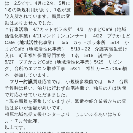
は 2.5です。4月に2名、5月に
1名の新規利用があり、1名が施
設入所されています。職員の変
動はありませんでした。
＊行事活動 4/7カットボラ来所 4/9 かまどCafé（地域
活性化事業）4/11マンドリンコンサート 4/22 プチかまど
Café（地域活性化事業） 5/5 カットボラ来所 5/14 か
まどCafé（地域活性化事業） 5/18～22 介護実習生受け
入れ 町田福祉保育専門学校 １名 5/18 誕生会
5/27 プチかまどCafé（地域活性化事業）5/29 リビン
グ、台所のエアコン取替工事 5/3１ 福祉カーニバルin橋
本 参加しています。
フリー討議
質疑応答では、小規模多機能では 6/2 台風
予報時は通い、泊りは行わず自宅待機で、独居の方は訪問
で対応させていただきました。
＊現在職員を募集していますが、派遣や紹介業者からの電
話は多いが金額が高いです。
相原地域包括支援センターより じょいふるあいはら６
月・７月号配布。
以上です。