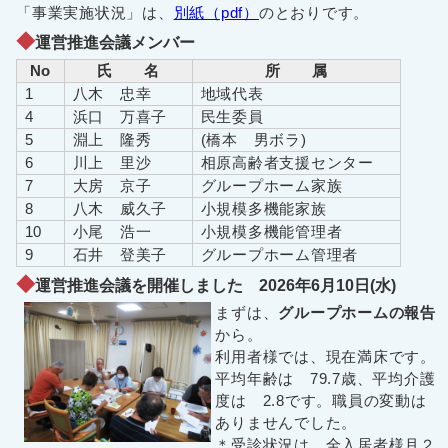
「事業実施状況」は、
別紙（pdf）
のとおりです。
運営推進会議メンバー
No
氏 名
所 属
1
八木 忠幸
地域代表
4
浜口 万喜子
民生委員
5
淵上 隆秀
(橋本 男ボラ)
6
川上 里沙
相原高齢者支援センター
7
大房 京子
グループホーム家族
8
八木 威久子
小規模多機能家族
10
小尾 浩一
小規模多機能管理者
9
石井 登美子
グループホーム管理者
運営推進会議を開催しました 2026年6月10日(水)
まずは、
グループホームの報告
から。
利用者様では、現在満床です。
平均年齢は 79.7歳、平均介護
度は 2.8です。職員の変動は
ありませんでした。
＊受診状況は、全入居者様月２