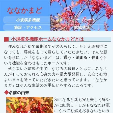
ななかまど
小規模多機能
グループホーム
施設・アクセス
地域交流
小規模多機能ホームななかまどとは
住みなれた街で最期までその人らしく、たとえ認知症に
なっても、尊厳をもって暮らしていただきたい。そんな願
いを形にした「ななかまど」は、
通う・泊まる・住まう
と
いう機能を合わせもったホームです。
落ち着いた環境の中で、なじみの職員とともに、みなさ
んがもっておられる心身の力を最大限発揮し、安心で心地
よい日々を送っていただきたいと思っています。「ななか
まど」はそんな生活のお手伝いをするところです。
名前の由来
秋になると葉も実も美しく鮮や
かに紅葉し、しかもななたび竈
にくべても燃え尽きないという