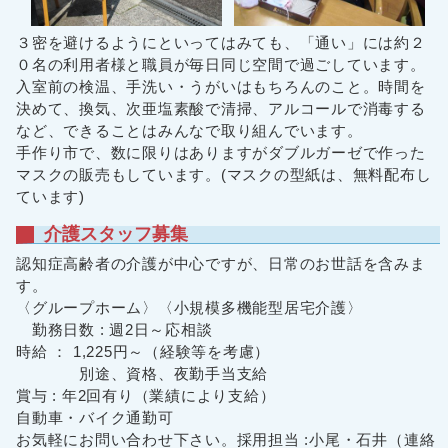
３密を避けるようにといってはみても、「通い」には約２
０名の利用者様と職員が毎日同じ空間で過ごしています。
入室前の検温、手洗い・うがいはもちろんのこと。時間を
決めて、換気、次亜塩素酸で清掃、アルコールで消毒する
など、できることはみんなで取り組んでいます。
手作り市で、数に限りはありますがダブルガーゼで作った
マスクの販売もしています。(マスクの型紙は、無料配布し
ています)
介護スタッフ募集
認知症高齢者の介護が中心ですが、日常のお世話を含みま
す。
〈グループホーム〉〈小規模多機能型居宅介護〉
勤務日数 : 週2日～応相談
時給 ： 1,225円～（経験等を考慮）
別途、資格、夜勤手当支給
賞与 : 年2回有り（業績により支給）
自動車・バイク通勤可
お気軽にお問い合わせ下さい。採用担当 :小尾・石井（連絡