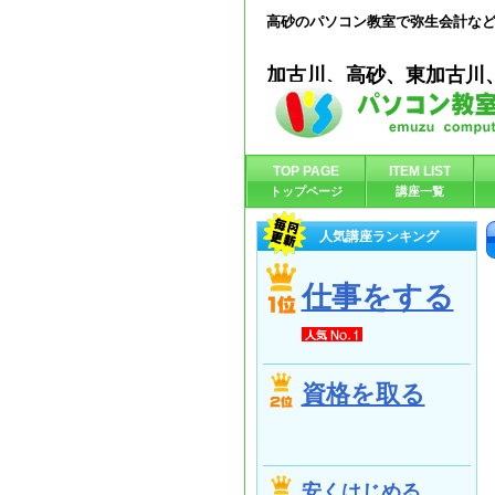
高砂のパソコン教室で弥生会計な
加古川、高砂、東加古川
TOP PAGE
ITEM LIST
トップページ
講座一覧
人気講座ランキング
仕事をする
資格を取る
安くはじめる