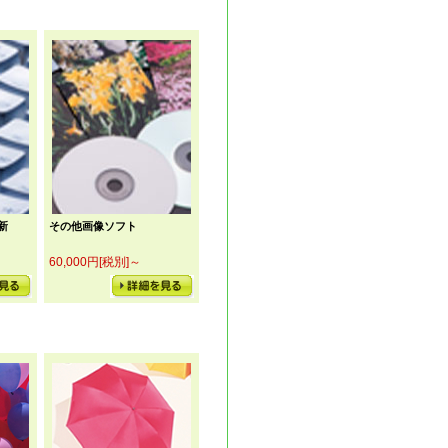
新
その他画像ソフト
60,000円[税別]～