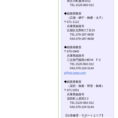
加古川町粟津1012
TEL.0120-862-012
◆姫路西教室
（広畑・網干・飾磨・太子）
〒671-1112
兵庫県姫路市
広畑区北野町1丁目15
TEL.079-287-8639
FAX.079-287-8638
◆姫路南教室
〒670-0940
兵庫県姫路市
三左衛門掘西の町44 F-2
TEL.0120-862-012
FAX.079-224-5144
a@ms-town.com
◆姫路東教室
（花田・御着・野里・飾東）
〒671-0251
兵庫県姫路市
花田町上原田2-2
TEL.0120-862-012
FAX.079-224-5144
【出張修理・サポートエリア】