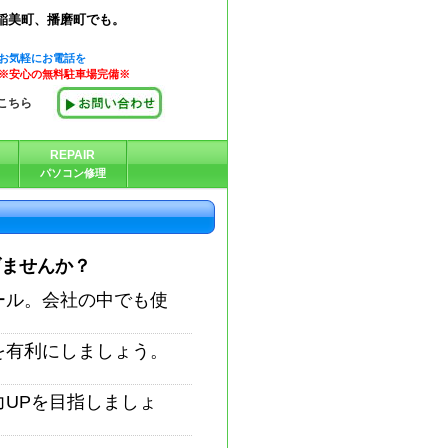
稲美町、播磨町でも。
お気軽にお電話を
※安心の無料駐車場完備※
こちら
REPAIR
パソコン修理
げませんか？
ール。会社の中でも使
を有利にしましょう。
UPを目指しましょ