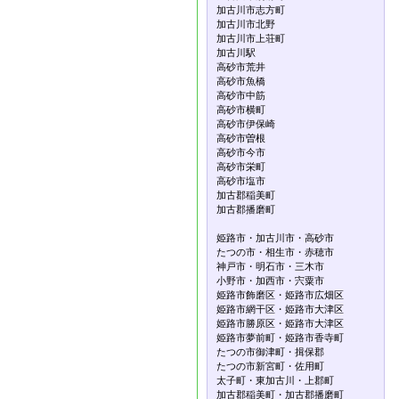
加古川市志方町
加古川市北野
加古川市上荘町
加古川駅
高砂市荒井
高砂市魚橋
高砂市中筋
高砂市横町
高砂市伊保崎
高砂市曽根
高砂市今市
高砂市栄町
高砂市塩市
加古郡稲美町
加古郡播磨町
姫路市・加古川市・高砂市
たつの市・相生市・赤穂市
神戸市・明石市・三木市
小野市・加西市・宍粟市
姫路市飾磨区・姫路市広畑区
姫路市網干区・姫路市大津区
姫路市勝原区・姫路市大津区
姫路市夢前町・姫路市香寺町
たつの市御津町・揖保郡
たつの市新宮町・佐用町
太子町・東加古川・上郡町
加古郡稲美町・加古郡播磨町