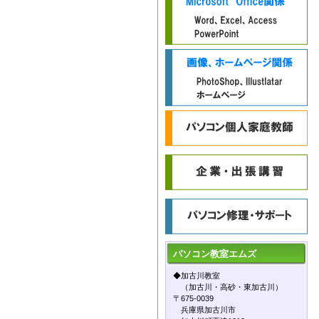
パソコン教室
エムズ
◆加古川教室
（加古川・高砂・東加古川）
〒675-0039
兵庫県加古川市