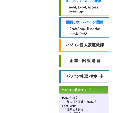
パソコン教室
エムズ
◆加古川教室
（加古川・高砂・東加古川）
〒675-0039
兵庫県加古川市