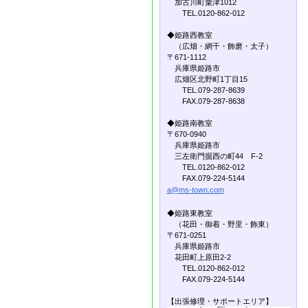
加古川町粟津1012
TEL.0120-862-012
◆姫路西教室
（広畑・網干・飾磨・太子）
〒671-1112
兵庫県姫路市
広畑区北野町1丁目15
TEL.079-287-8639
FAX.079-287-8638
◆姫路南教室
〒670-0940
兵庫県姫路市
三左衛門掘西の町44 F-2
TEL.0120-862-012
FAX.079-224-5144
a@ms-town.com
◆姫路東教室
（花田・御着・野里・飾東）
〒671-0251
兵庫県姫路市
花田町上原田2-2
TEL.0120-862-012
FAX.079-224-5144
【出張修理・サポートエリア】