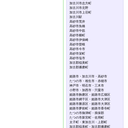
加古川市志方町
加古川市北野
加古川市上荘町
加古川駅
高砂市荒井
高砂市魚橋
高砂市中筋
高砂市横町
高砂市伊保崎
高砂市曽根
高砂市今市
高砂市栄町
高砂市塩市
加古郡稲美町
加古郡播磨町
姫路市・加古川市・高砂市
たつの市・相生市・赤穂市
神戸市・明石市・三木市
小野市・加西市・宍粟市
姫路市飾磨区・姫路市広畑区
姫路市網干区・姫路市大津区
姫路市勝原区・姫路市大津区
姫路市夢前町・姫路市香寺町
たつの市御津町・揖保郡
たつの市新宮町・佐用町
太子町・東加古川・上郡町
加古郡稲美町・加古郡播磨町