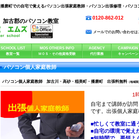
、播磨町での自宅で覚えるパソコン出張家庭教師・パソコン出張修理・パソコ
0120-862-012
、加古郡のパソコン教室
メールでのお問い合わせは
SCHOOL LIST
MOS OTHERS INFO
AGENCY
CAMPAIGN
教室一覧
ＭＯＳ・その他資格受験
代行業務
キャンペーン
パソコン個人家庭教師
パソコン個人家庭教師 加古川・高砂・稲美町・播磨町 出張料無料
（地域限
1
自宅まで講師が訪問
です。出張個人家庭
■忙しくて教室に通
■自宅の環境で覚え
■短時間で、要領よ