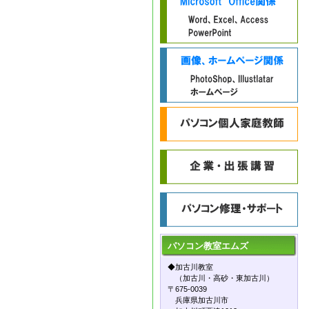
パソコン教室
エムズ
◆加古川教室
（加古川・高砂・東加古川）
〒675-0039
兵庫県加古川市