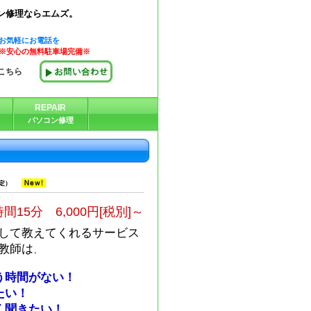
ン修理ならエムズ。
お気軽にお電話を
※安心の無料駐車場完備※
こちら
REPAIR
パソコン修理
定）
時間15分 6,000円[税別]～
して教えてくれるサービス
教師は
、
う時間がない！
たい！
く聞きたい！