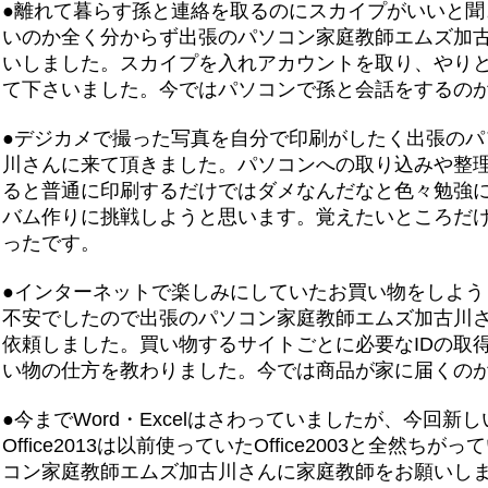
●離れて暮らす孫と連絡を取るのにスカイプがいいと聞
いのか全く分からず出張のパソコン家庭教師エムズ加
いしました。スカイプを入れアカウントを取り、やり
て下さいました。今ではパソコンで孫と会話をするの
●デジカメで撮った写真を自分で印刷がしたく出張のパ
川さんに来て頂きました。パソコンへの取り込みや整
ると普通に印刷するだけではダメなんだなと色々勉強
バム作りに挑戦しようと思います。覚えたいところだ
ったです。
●インターネットで楽しみにしていたお買い物をしよう
不安でしたので出張のパソコン家庭教師エムズ加古川
依頼しました。買い物するサイトごとに必要なIDの取
い物の仕方を教わりました。今では商品が家に届くの
●今までWord・Excelはさわっていましたが、今回
Office2013は以前使っていたOffice2003と全然
コン家庭教師エムズ加古川さんに家庭教師をお願いし