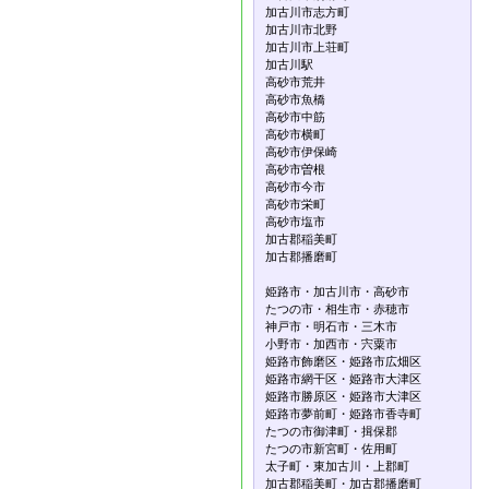
加古川市志方町
加古川市北野
加古川市上荘町
加古川駅
高砂市荒井
高砂市魚橋
高砂市中筋
高砂市横町
高砂市伊保崎
高砂市曽根
高砂市今市
高砂市栄町
高砂市塩市
加古郡稲美町
加古郡播磨町
姫路市・加古川市・高砂市
たつの市・相生市・赤穂市
神戸市・明石市・三木市
小野市・加西市・宍粟市
姫路市飾磨区・姫路市広畑区
姫路市網干区・姫路市大津区
姫路市勝原区・姫路市大津区
姫路市夢前町・姫路市香寺町
たつの市御津町・揖保郡
たつの市新宮町・佐用町
太子町・東加古川・上郡町
加古郡稲美町・加古郡播磨町