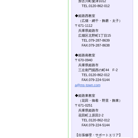
加古川町粟津1012
TEL.0120-862-012
◆姫路西教室
（広畑・網干・飾磨・太子）
〒671-1112
兵庫県姫路市
広畑区北野町1丁目15
TEL.079-287-8639
FAX.079-287-8638
◆姫路南教室
〒670-0940
兵庫県姫路市
三左衛門掘西の町44 F-2
TEL.0120-862-012
FAX.079-224-5144
a@ms-town.com
◆姫路東教室
（花田・御着・野里・飾東）
〒671-0251
兵庫県姫路市
花田町上原田2-2
TEL.0120-862-012
FAX.079-224-5144
【出張修理・サポートエリア】