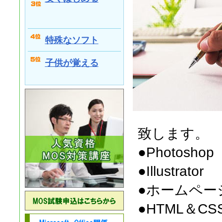
特殊なソフト
子供が覚える
致します。
●Photoshop
●Illustrator
●ホームペー
●HTML＆CS