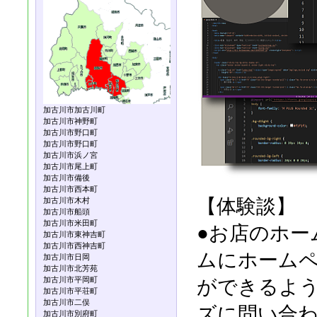
加古川市加古川町
加古川市神野町
加古川市野口町
加古川市野口町
加古川市浜ノ宮
加古川市尾上町
加古川市備後
加古川市西本町
【体験談】
加古川市木村
加古川市船頭
加古川市米田町
●お店のホー
加古川市東神吉町
加古川市西神吉町
ムにホーム
加古川市日岡
加古川市北芳苑
加古川市平岡町
ができるよ
加古川市平荘町
加古川市二俣
ズに問い合
加古川市別府町