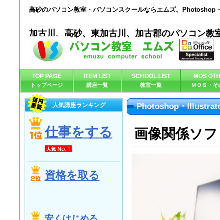
高砂のパソコン教室・パソコンスクールならエムズ。Photoshop・I
加古川、高砂、東加古川、加古郡のパソコン教
TOP PAGE
ITEM LIST
SCHOOL LIST
MOS OTH
トップページ
講座一覧
教室一覧
ＭＯＳ・そ
人気講座ランキング
Photoshop・Ill
仕事をする
画像関係ソフ
資格を取る
安くはじめる