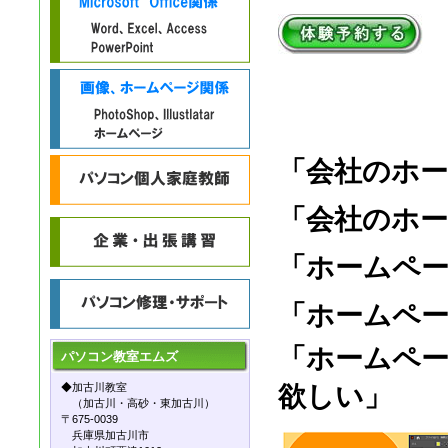
「
会社のホ
「
会社のホ
「ホームペ
「
ホームペー
「
ホームペ
パソコン教室
エムズ
◆加古川教室
欲しい」
（加古川・高砂・東加古川）
〒675-0039
兵庫県加古川市