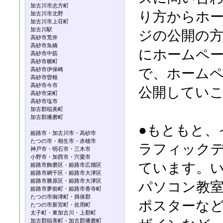
加古川市志方町
り方からホ
加古川市北野
加古川市上荘町
加古川駅
ジの公開の
高砂市荒井
高砂市魚橋
にホームペ
高砂市中筋
高砂市横町
で、ホーム
高砂市伊保崎
高砂市曽根
高砂市今市
公開してい
高砂市栄町
高砂市塩市
加古郡稲美町
加古郡播磨町
●もともと、
姫路市・加古川市・高砂市
たつの市・相生市・赤穂市
ラフィックデ
神戸市・明石市・三木市
小野市・加西市・宍粟市
ています。
姫路市飾磨区・姫路市広畑区
姫路市網干区・姫路市大津区
姫路市勝原区・姫路市大津区
パソコン教
姫路市夢前町・姫路市香寺町
たつの市御津町・揖保郡
ポスターな
たつの市新宮町・佐用町
太子町・東加古川・上郡町
加古郡稲美町・加古郡播磨町