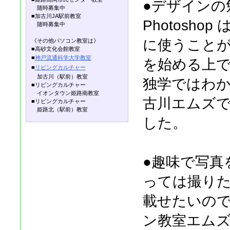
●デザインの
随時募集中
■加古川JA駅前教室
Photosh
随時募集中
に使うこと
《その他パソコン教室は》
■高砂文化会館教室
■
神戸流通科学大学教室
を始める上
■
リビングカルチャー
加古川（駅前）教室
独学ではわか
■リビングカルチャー
イオンタウン姫路南教室
古川エムズ
■リビングカルチャー
姫路北（駅前）教室
した。
●趣味で写真
っては撮り
載せたいの
ン教室エム