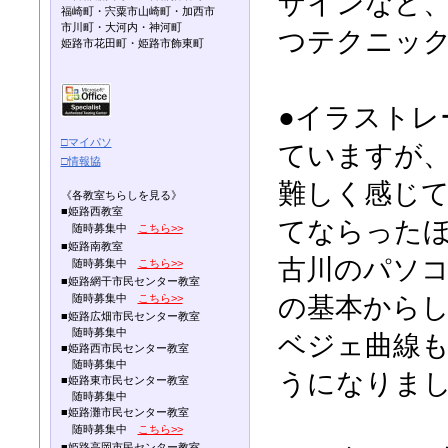
ザインなど、I
福崎町・宍粟市山崎町・加西市
市川町・大河内・神河町
つテクニッ
姫路市花田町・姫路市飾東町
●イラストレ
□マイパソ
ていますが
□情報協
難しく感じ
《各教室ちらしを見る》
■姫路西教室
てならった
随時募集中
こちら>>
■姫路南教室
古川のパソ
随時募集中
こちら>>
■姫路網干市民センター教室
随時募集中
こちら>>
の基本から
■姫路広畑市民センター教室
随時募集中
ベジェ曲線
■姫路西市民センター教室
随時募集中
うになりま
■姫路東市民センター教室
随時募集中
■姫路灘市民センター教室
随時募集中
こちら>>
■姫路高岡市民センター教室