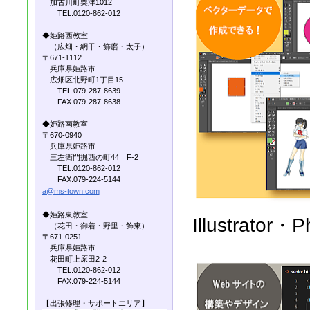
加古川町粟津1012
TEL.0120-862-012
◆姫路西教室
（広畑・網干・飾磨・太子）
〒671-1112
兵庫県姫路市
広畑区北野町1丁目15
TEL.079-287-8639
FAX.079-287-8638
◆姫路南教室
〒670-0940
兵庫県姫路市
三左衛門掘西の町44 F-2
TEL.0120-862-012
FAX.079-224-5144
a@ms-town.com
◆姫路東教室
Illustrator・
（花田・御着・野里・飾東）
〒671-0251
兵庫県姫路市
花田町上原田2-2
TEL.0120-862-012
FAX.079-224-5144
【出張修理・サポートエリア】