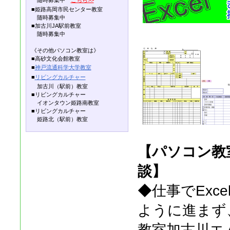
■姫路高岡市民センター教室
随時募集中
■加古川JA駅前教室
随時募集中
《その他パソコン教室は》
■高砂文化会館教室
■
神戸流通科学大学教室
■
リビングカルチャー
加古川（駅前）教室
■リビングカルチャー
イオンタウン姫路南教室
■リビングカルチャー
姫路北（駅前）教室
【パソコン教室
談】
◆仕事でExc
ように進まず
教室加古川エム