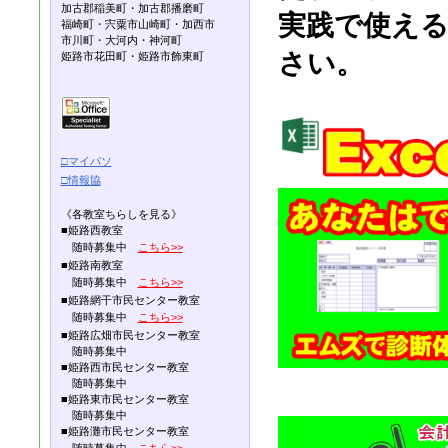
加古郡稲美町・加古郡播磨町
実践で使え
福崎町・宍粟市山崎町・加西市
市川町・大河内・神河町
さい。
姫路市花田町・姫路市飾東町
□マイパソ
□情報協
《各教室ちらしを見る》
■姫路西教室
随時募集中
こちら>>
■姫路南教室
随時募集中
こちら>>
■姫路網干市民センター教室
随時募集中
こちら>>
■姫路広畑市民センター教室
随時募集中
■姫路西市民センター教室
随時募集中
■姫路東市民センター教室
随時募集中
■姫路灘市民センター教室
随時募集中
こちら>>