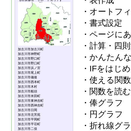
・表作成
・オートフ
・書式設定
・ページに
・計算・四則
加古川市加古川町
加古川市神野町
・かんたんな
加古川市野口町
加古川市野口町
・IFをはじ
加古川市浜ノ宮
加古川市尾上町
加古川市備後
・使える関数
加古川市西本町
加古川市木村
・関数を読む
加古川市船頭
加古川市米田町
・俸グラフ
加古川市東神吉町
加古川市西神吉町
加古川市日岡
・円グラフ
加古川市北芳苑
加古川市平岡町
・折れ線グ
加古川市平荘町
加古川市二俣