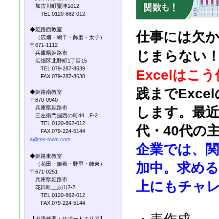
加古川町粟津1012
TEL.0120-862-012
◆姫路西教室
仕事には欠か
（広畑・網干・飾磨・太子）
〒671-1112
じまらない
兵庫県姫路市
広畑区北野町1丁目15
TEL.079-287-8639
Excelは
FAX.079-287-8638
践までExc
◆姫路南教室
〒670-0940
兵庫県姫路市
します。最近
三左衛門掘西の町44 F-2
TEL.0120-862-012
代・40代の
FAX.079-224-5144
a@ms-town.com
企業では、関
◆姫路東教室
加中。求める
（花田・御着・野里・飾東）
〒671-0251
兵庫県姫路市
上にもチャレ
花田町上原田2-2
TEL.0120-862-012
FAX.079-224-5144
【出張修理・サポートエリア】