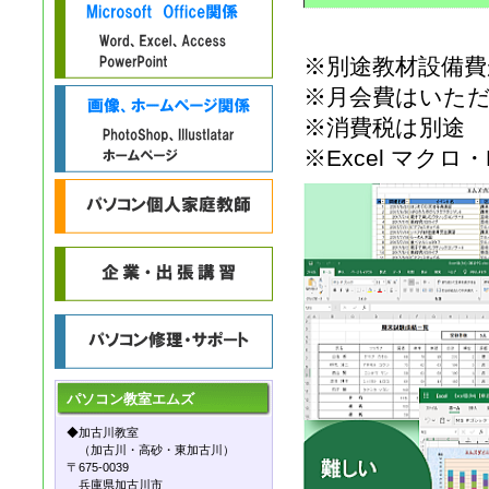
※別途教材設備
※月会費はいた
※消費税は別途
※Excel マク
パソコン教室
エムズ
◆加古川教室
（加古川・高砂・東加古川）
〒675-0039
兵庫県加古川市