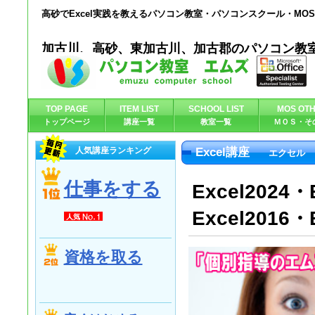
高砂でExcel実践を教えるパソコン教室・パソコンスクール・M
加古川、高砂、東加古川、加古郡のパソコン教
TOP PAGE
ITEM LIST
SCHOOL LIST
MOS OTH
トップページ
講座一覧
教室一覧
ＭＯＳ・そ
人気講座ランキング
Excel講座
エクセル
仕事をする
Excel2024・
Excel2016・
資格を取る