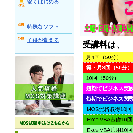
安くはじめる
特殊なソフト
子供が覚える
受講料は、
月4回（50分）
得・月8回（50分）
10回（50分）
短期でビジネス実践
短期でビジネス関数
MOS資格取得10回
ExcelVBA基礎10
ExcelVBA応用10