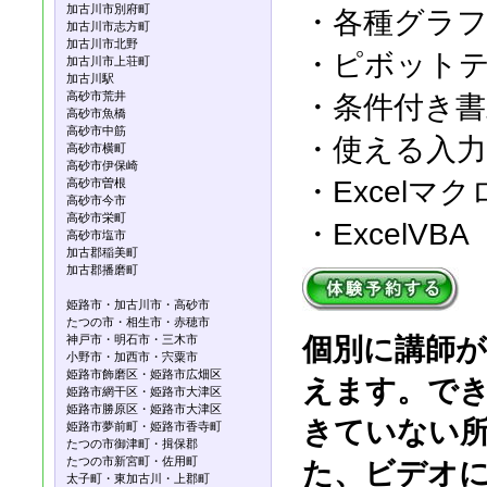
加古川市別府町
・各種グラ
加古川市志方町
加古川市北野
・ピボット
加古川市上荘町
加古川駅
高砂市荒井
・条件付き書
高砂市魚橋
高砂市中筋
・使える入力
高砂市横町
高砂市伊保崎
・Excelマク
高砂市曽根
高砂市今市
高砂市栄町
・ExcelVBA
高砂市塩市
加古郡稲美町
加古郡播磨町
姫路市・加古川市・高砂市
たつの市・相生市・赤穂市
神戸市・明石市・三木市
個別に講師が
小野市・加西市・宍粟市
姫路市飾磨区・姫路市広畑区
えます。で
姫路市網干区・姫路市大津区
姫路市勝原区・姫路市大津区
きていない
姫路市夢前町・姫路市香寺町
たつの市御津町・揖保郡
たつの市新宮町・佐用町
た、ビデオ
太子町・東加古川・上郡町