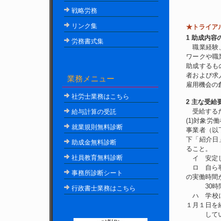
戦略労務
リンク集
★トライア
1 助成内
労務書式集
職業経験、
ワークや職
助成するも
者および求
業務メニュー
雇用機会の
社労士
業務はこちら
2 主な受給
給与計算の受託
受給するた
(1)対象
就業規則無料診断
事業者（以
下「紹介日
助成金無料診断
ること。
社員教育無料診断
イ 安定し
ロ 自ら事
事務所診断シート
の実働時間
30時間
行政書士
業務はこちら
ハ 学校に
１月１日を
している