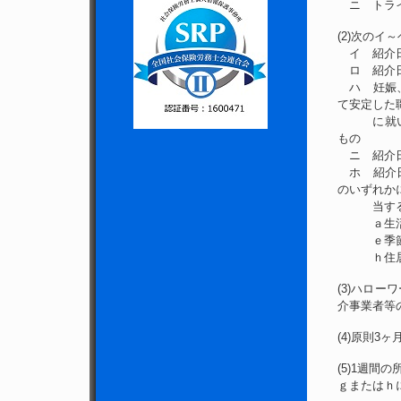
ニ トライ
(2)次のイ
イ 紹介日
ロ 紹介日
ハ 妊娠、
て安定した
に就いて
もの
ニ 紹介日
ホ 紹介日
のいずれか
当する
ａ生活保
ｅ季節労
ｈ住居喪
(3)ハロ
介事業者等
(4)原則3
(5)1週間
ｇまたはｈ