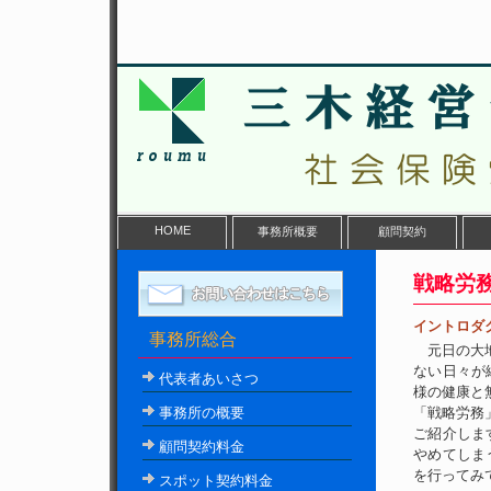
HOME
事務所概要
顧問契約
戦略労務第
イントロダ
事務所総合
元日の大地
ない日々が
代表者あいさつ
様の健康と
事務所の概要
「戦略労務
ご紹介しま
顧問契約料金
やめてしま
を行ってみ
スポット契約料金