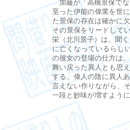
加藤が「高橋景保でな
至った伊能の偉業を世
た景保の存在は確かに
その景保をリードして
栄（北川景子）は、聞
に亡くなっているらし
の彼女の登場の仕方は
舞い戻った異人とも思
する。偉人の陰に異人
言えない作りながら、
一段と妙味が増すよう