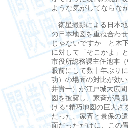
ような気がしてならな
衛星撮影による日本地
の日本地図を重ね合わ
じゃないですか」と木
に対して「そこかよ」
市役所総務課主任池本（
眼前にして数十年ぶりに
功）の場面の対比が効
井貴一）が江戸城大広間
図を披露し、家斉が鳥
ける“精巧地図の巨大さ
だった。家斉と景保の
面だっただけに、この