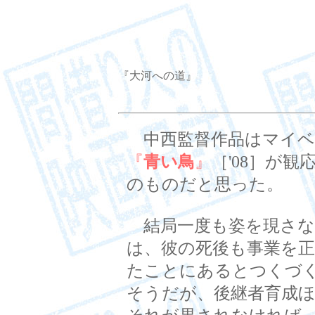
『大河への道』
中西監督作品はマイベ
『
青い鳥
』
［'08］が
のものだと思った。
結局一度も姿を現さな
は、彼の死後も事業を
たことにあるとつくづ
そうだが、後継者育成