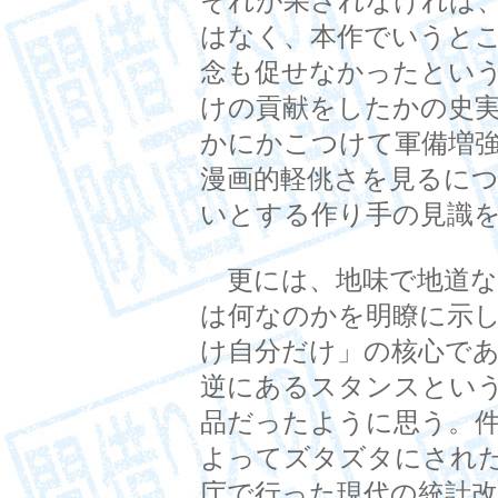
それが果されなければ
はなく、本作でいうと
念も促せなかったとい
けの貢献をしたかの史
かにかこつけて軍備増
漫画的軽佻さを見るに
いとする作り手の見識
更には、地味で地道な
は何なのかを明瞭に示
け自分だけ」の核心であ
逆にあるスタンスとい
品だったように思う。
よってズタズタにされ
庁で行った現代の統計