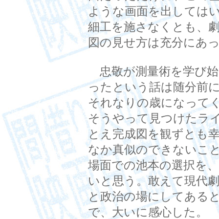
ような画面を出しては
細工を施さなくとも、
図の見せ方は充分にあ
忠敬が測量術を学び始
ったという話は随分前
それなりの歳になって
そうやって見つけたラ
とえ完成図を観ずとも
なか真似のできないこ
場面での池本の選択を
いと思う。敢えて現代
と政治の場にしてある
で、大いに感心した。