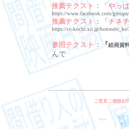
推薦テクスト
：「
やっ
https://www.facebook.com/group
推薦テクスト
：「
チネ
https://cc-kochi.xii.jp/hotondo_k
参照テクスト
：
『
絵画資
んで
ご意見ご感想お
<<<