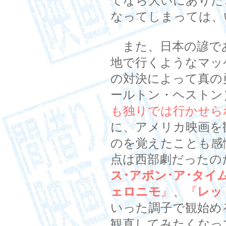
てなら大いにありだ
なってしまっては、
また、日本の諺で
地で行くようなマッ
の対決によって真の
ールトン・ヘストン
も独りでは行かせら
に、アメリカ映画を
のを覚えたことも感
点は西部劇だったの
ス･アポン･ア･タイ
ェロニモ
』
、
『
レッ
いった調子で観始め
観直してみたくなっ