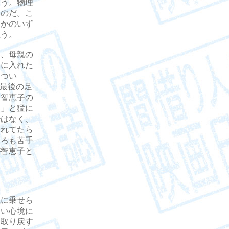
ろう。物理
ものだ。こ
るかのいず
思う。
、母親の
トに入れた
をつい
る最後の足
。智恵子の
？」と猛に
ではなく、
くれてたら
ころも苦手
が智恵子と
。
に乗せら
ない心境に
を取り戻す