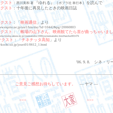
テクスト
：
『ゆれる』（
）を読んで
西川美和 著
ポプラ社 単行本
テクスト
：十年後に再見したときの映画日誌
テクスト
：「
映画通信
」より
www.enpitu.ne.jp/usr1/bin/day?id=10442&pg=20060803
テクスト
：「
帳場の山下さん、映画観てたら首が曲っちゃいま
asita-tyouba.sakura.ne.jp/cinemaindex/2006yucinemaindex.html#anchor001476
テクスト
：「
チネチッタ高知
」より
c-kochi.xii.jp/jouei01/0612_1.html
'06. 9. 8. シネ
ご意見ご感想お待ちしています。
― ヤマ ―
<<<
>>>