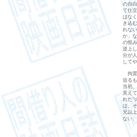
の自
て仕
はな
き込
れな
か」
の恨
逆上
分が
して
拘置
迫る
当初、
見え
れた
は、
兄以
ない