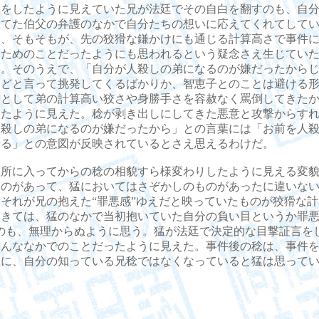
白をしたように見えていた兄が法廷でその自白を翻すのも、自
立てた伯父の弁護のなかで自分たちの想いに応えてくれてして
く、そもそもが、先の狡猾な鎌かけにも通じる計算高さで事件
むためのことだったようにも思われるという疑念さえ生じてい
い。そのうえで、「自分が人殺しの弟になるのが嫌だったから
などと言って挑発してくるばかりか、智恵子とのことは避ける
みとして弟の計算高い狡さや身勝手さを容赦なく罵倒してきた
したように見えた。稔が剥き出しにしてきた悪意と攻撃からす
人殺しの弟になるのが嫌だったから」との言葉には「お前を人
やる」との意図が反映されているとさえ思えるわけだ。
所に入ってからの稔の相貌すら様変わりしたように見える変貌
ものがあって、猛においてはさぞかしのものがあったに違いな
それが兄の抱えた“罪悪感”ゆえだと映っていたものが狡猾な
てきては、猛のなかで当初抱いていた自分の負い目というか罪悪
”のも、無理からぬように思う。猛が法廷で決定的な目撃証言を
そんななかでのことだったように見えた。事件後の稔は、事件
上に、自分の知っている兄稔ではなくなっていると猛は思って
。