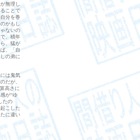
分が無理し
いることで
に自分を巻
たのかもし
じゃないの
形で、積年
から、猛が
れば、「自
殺しの弟に
には鬼気
いのだが、
計算高さに
感が“ゆ
したの
を起こした
いたに違い