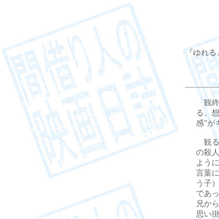
『ゆれる
観終
る、
感”が
観る
の殺
よう
言葉
う子
であ
兄か
思い