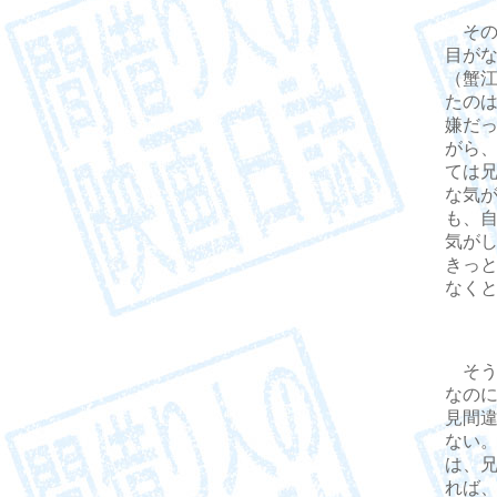
その
目が
（蟹
たの
嫌だ
がら
ては
な気
も、
気が
きっ
なく
そう
なの
見間
ない
は、
れば