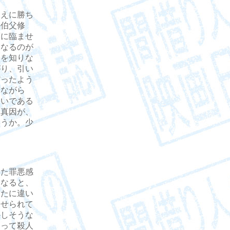
えに勝ち
の伯父修
護に臨ませ
になるのが
とを知りな
がり、引い
だったよう
しながら
違いである
た真因が、
ろうか。少
た罪悪感
となると、
したに違い
見せられて
かしそうな
なって殺人