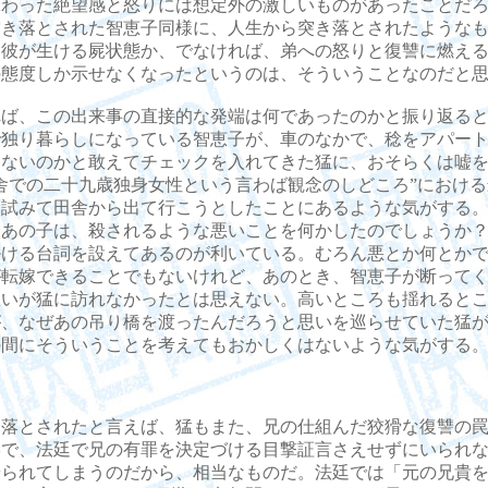
味わった絶望感と怒りには想定外の激しいものがあったことだ
突き落とされた智恵子同様に、人生から突き落とされたような
、彼が生ける屍状態か、でなければ、弟への怒りと復讐に燃え
の態度しか示せなくなったというのは、そういうことなのだと
ば、この出来事の直接的な発端は何であったのかと振り返ると
で独り暮らしになっている智恵子が、車のなかで、稔をアパー
はないのかと敢えてチェックを入れてきた猛に、おそらくは嘘
舎での二十九歳独身女性という言わば観念のしどころ”におけ
を試みて田舎から出て行こうとしたことにあるような気がする
「あの子は、殺されるような悪いことを何かしたのでしょうか
掛ける台詞を設えてあるのが利いている。むろん悪とか何とか
が転嫁できることでもないけれど、あのとき、智恵子が断って
想いが猛に訪れなかったとは思えない。高いところも揺れると
が、なぜあの吊り橋を渡ったんだろうと思いを巡らせていた猛
の間にそういうことを考えてもおかしくはないような気がする
落とされたと言えば、猛もまた、兄の仕組んだ狡猾な復讐の罠
形で、法廷で兄の有罪を決定づける目撃証言さえせずにいられ
やられてしまうのだから、相当なものだ。法廷では「元の兄貴