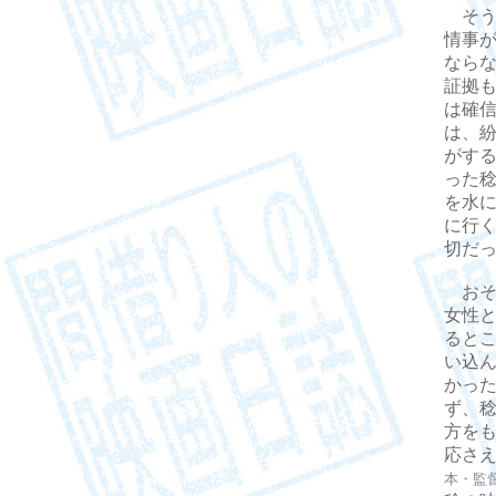
そう
情事
なら
証拠
は確
は、
がす
った
を水
に行
切だ
おそ
女性
ると
い込
かっ
ず、
方を
応さ
本・監