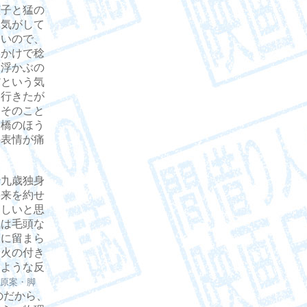
子と猛の
な気がして
ないので、
鎌かけで稔
に浮かぶの
だという気
に行きたが
、そのこと
り橋のほう
の表情が痛
九歳独身
将来を約せ
乏しいと思
気は毛頭な
夜に留まら
な火の付き
すような反
原案・脚
のだから、