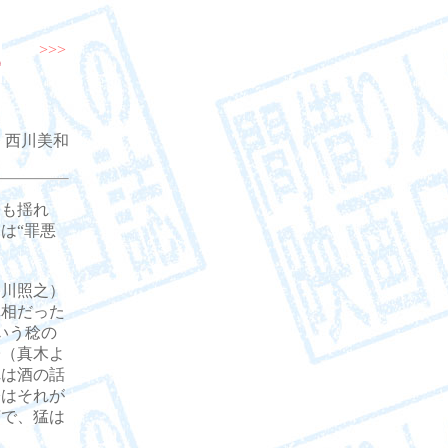
>>>
 西川美和
も揺れ
は“罪悪
川照之）
真相だった
いう稔の
子（真木よ
れは酒の話
際はそれが
言で、猛は