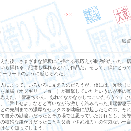
<<<
』
監督
えた後、さまざまな解釈に心揺れる観応えが刺激的だった。橋
想いも揺れる、記憶も揺れるという作品だ。そして、僕にとって
キーワードのように感じられた。
人によって、いろいろに見えるのだろうが、僕には、兄稔（香
人を弟猛（オダギリ・ジョー）が目撃していたというのが事の
に思えた。｢智恵ちゃん、あれでなかなかしつこいだろう？」と
に、「舌出せよ」などと言いながら激しく絡み合った川端智恵
）との先刻までの濃厚なセックスを咄嗟に想起したものの、そ
って自分の勘違いだったとその場では思っていたけれども、実
らの狡猾な鎌かけだったことを父勇（伊武雅刀）の何気ない一
掛けなく知ってしまう。