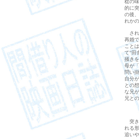
稔の
的に
の後
れか
され
再婚
こと
て“田
掻き
母が
問い
自分
との
な兄
兄と
突き
れる
追い