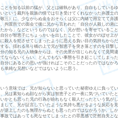
ことを知る以前の猛が、父とは確執があり、自白もしているゆ
ないという裁判を親族の情では引き受けてくれなかった弁護士
江敬三）に、少なからぬ金をおそらくは父に内緒で用立てて弁
は、拘置所での面会で後に兄から言われた「自分が人殺しの弟
ったから」などというものではなく、兄が想いを寄せているこ
、自分が智恵子にちょっかいを出したことで、彼女がのぼせ上
兄に殺人を犯させてしまったように思える負い目の気持ちから
がする。揺れる吊り橋の上で兄が智恵子を突き落とすのを目撃
自分の知る兄の人物像からは、その光景が信じられなくて見間
してならないくらい、とんでもない事態を引き起こしてしまっ
と自分にあるとの思いが強ければこそのことだったのではなか
とも単純な兄想いなどではないように思う。
いう意味では、兄が知らないと思っていた秘密ゆえに負ってい
に、兄は素知らぬ顔ながら実は智恵子との一夜に気づいていた
違いかとも思った兄の行為が紛れもなく殺人だったという気が
。まして、兄が証言していたような気持ち悪がるような反応を
兄が逆上したのも無理からぬとも思ったのではなかろうか。し
、事故ではあっても死なせてしまったとの罪悪感で茫然自失と