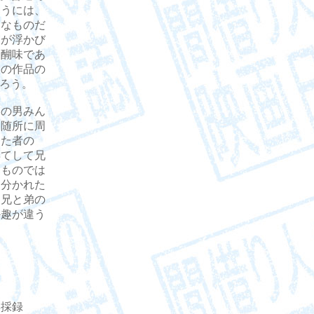
ほうには、
うなものだ
実が浮かび
醍醐味であ
この作品の
だろう。
の男みん
を随所に周
った者の
得てして兄
うものでは
に分かれた
。兄と弟の
か趣が違う
集採録