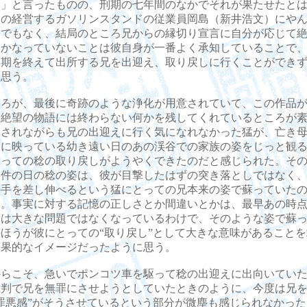
に」と言ったものの、刑期の七年間のなかでそれが果たせたと
家の経営するガソリンスタンドの従業員岡島（新井浩文）にや
までもなく、結局のところ兄からの縁切り宣言に自分が応じて
しかなっていないことは彼自身が一番よく承知していることで
刑期を終えて出所する兄を出迎え、取り戻しに行くことができ
と思う。
ろが、最後に奇跡のような浄化が用意されていて、この作品が
と絶望の物語には終わらない何かを残してくれているところが
促されながらも兄の出迎えに行く気になれなかった猛が、亡き
リに映っている幼き遠い日のあの渓谷での家族の姿をじっと観
とっての稔の取り戻しがようやくできたのだと感じられた。そ
事件の日の稔の姿は、彼が目撃したはずの突き落としではなく
の手を差し伸べるという猛にとっての兄本来の姿で蘇っていた
た。事実に対する記憶の正しさとか間違いとかは、最早あの時
ては大きな問題ではなくなっているわけで、そのような姿で蘇
ほうが彼にとっての“取り戻し”として大きな意味があること
効果的なイメージだったように思う。
らこそ、急いでポンコツ車を駆って稔の出迎えに出向いていた
裁判で兄を無罪にさせようとしていたときのように、今度は兄
罪悪感”がそうさせているという部分が微塵も感じられなかっ