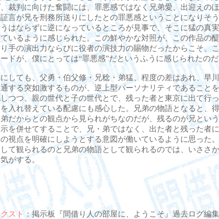
ば、裁判に向けた奮闘には、罪悪感ではなく兄弟愛、出迎えの
の証言が兄を刑務所送りにしたとの罪悪感ということになりそ
そうはならずに逆になっているところが見事で、そこに猛の真
っているように感じられた。この鮮やかな対照が、この作品の
作り手の演出力ならびに役者の演技力の賜物だったからこそ、
ードが、僕にとっては“罪悪感”だというふうに感じられたの
にしても、父勇・伯父修・兄稔・弟猛、程度の差はあれ、早川
共通する突如激するものが、逆上型パーソナリティであること
配しつつ、親の世代と子の世代とで、残った者と東京に出て行
弟を入れ替えている配慮にも感心した。兄弟の物語となると、
ら弟だからとの観点から見られがちなのだが、残るのが兄とい
提示を併せてすることで、兄・弟ではなく、出た者と残った者
との視点を明確にしようとする意図が働いているように思った
として観られるのと兄弟の物語として観られるのでは、いささ
な気がする。
テクスト
：掲示板『間借り人の部屋に、ようこそ』過去ログ編