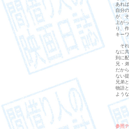
あれ
自分
が、
上が
り、
キーワ
それ
なに
到に
兄・
だか
ない
兄弟
物語
よう
参照