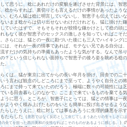
して思うに、稔にあれだけの変貌を遂げさせた背景には、智恵
が、稔からすれば、裏切りとも言えるだけの事情があったよう
ない。むろん猛は稔に明言していないし、智恵子も伝えてはい
もないまま稔からは切り出せないわけだけれども、猛に掛けた
信していたはずで、そもそもそれが狡猾な鎌かけとして稔の頭
紛れもなく彼が智恵子のセックスの激しさを知っていればこそ
る。さらには、猛との一夜に勘づいた後にも三人でハイキング
稔には、それが一夜の情事であれば、モテない兄である自分は
に流すだけの気持ちの準備もあったような気がする。なんで吊
くの？という信じられない面持ちで智恵子の後ろ姿を眺める稔
った。
らくは、猛が東京に出てからの長い年月を掛け、田舎での二十
という言わば観念のしどころにまで至って、ようやく自分との
ころにまで持って来ていたのだろう。極端に数々の可能性には
んでいる田舎暮らしのなかで、ここまで来ているものを棄てる
たように思う。ところが、智恵子にとっては、猛との情事は一
稔がようやく積み上げたものをいとも簡単に投げ出させるよう
もたらしたうえに、稔に対しては事もあろうに生理的嫌悪を示
えもたらした（
意思ではなく反応として生じてしまうあたりの生々しさには
）
督の全てを担った西川美和の女性なればこそのものがあるように感じる。