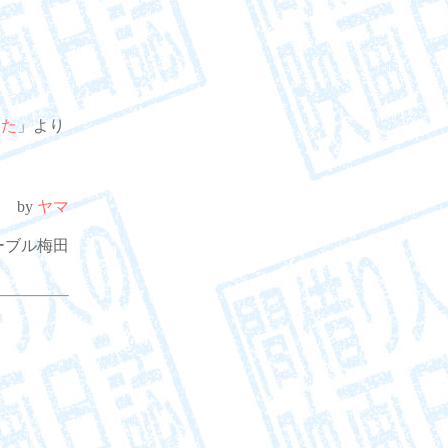
した
」より
by
ヤマ
・リーブル梅田