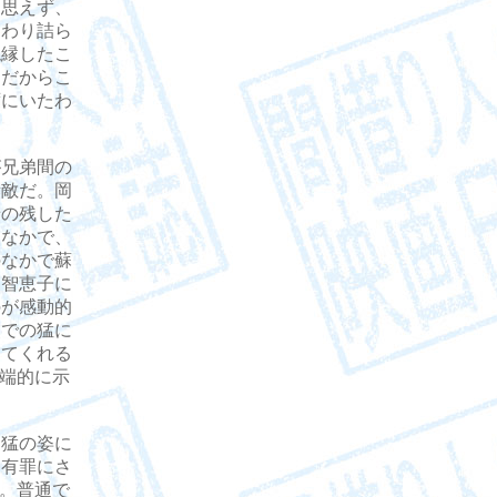
は思えず、
んわり詰ら
絶縁したこ
、だからこ
ずにいたわ
兄弟間の
素敵だ。岡
母の残した
るなかで、
のなかで蘇
、智恵子に
のが感動的
点での猛に
ってくれる
を端的に示
猛の姿に
を有罪にさ
た。普通で