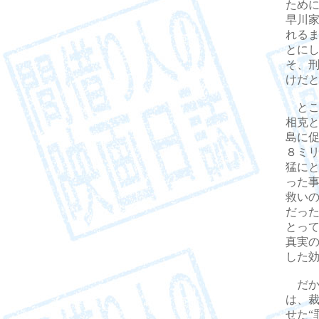
ため
早川
れる
とに
そ、
けだ
とこ
相克
島に
８ミ
猛に
った
救い
だっ
とっ
真実の
した
だか
は、
せた“