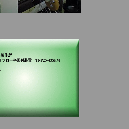
ラ製作所
半田付装置 TNP25-435PM
＞