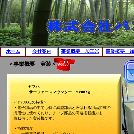
ホーム
会社案内
事業概要 加工①
事業概要 
＜事業概要 実装＞
ヤマハ
サーフェースマウンター YV88Xg
＜YV88Xgの特徴＞
・電子部品の中でも特に異型部品と呼ばれる部品搭載の
汎用性に優れており、チップ部品の高速搭載能力も
兼ね備えた実装機です。
・搭載精度
一般電子部品 ±30ミクロン