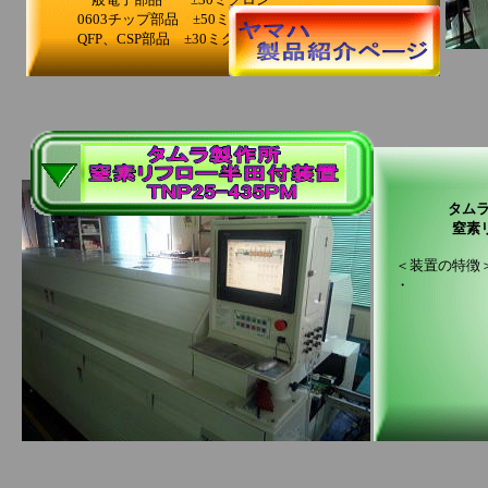
0603チップ部品 ±50ミクロン
QFP、CSP部品 ±30ミクロン
タム
窒素リフロー
＜装置の特徴
・