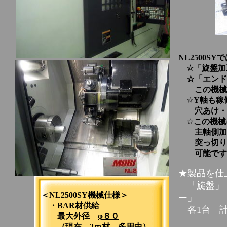
NL2500S
☆「旋盤加
☆「エンド
この機械1
☆
Y軸も稼
穴あけ・タ
☆
この機械
主軸側加工
突っ切り面
可能です
★製品を仕
「旋盤」「
＜NL2500SY機械仕様＞
ー」
・BAR材供給
各1台 計
最大外径
φ８０
（現在 2ｍ材 多用中）