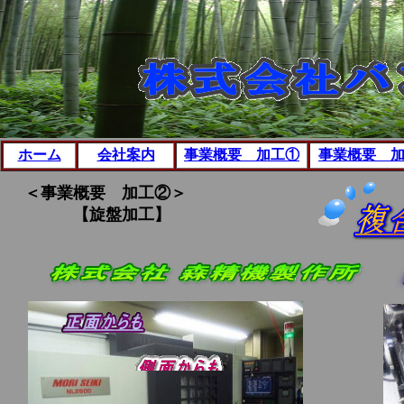
ホーム
会社案内
事業概要 加工①
事業概要 
＜事業概要 加工②＞
【旋盤加工】