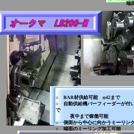
端面 50
○ BAR材供給可能 φ42まで
○ 自動供給機バーフィーダーが付
で
夜中まで稼働可能
○ 側面から中心に向かうミーリン
○ 端面のミーリング加工可能