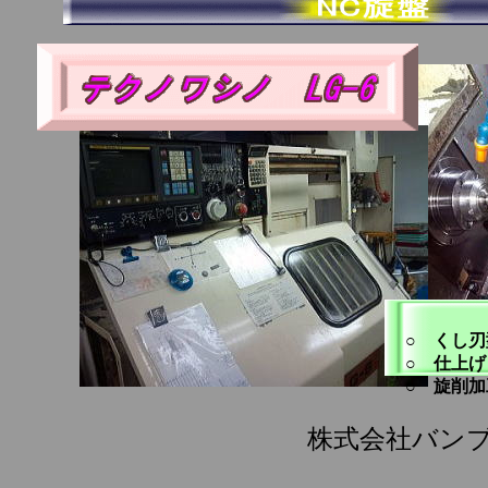
○ くし
○ 仕上げ
○ 旋削
株式会社バン