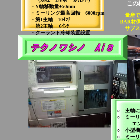
この
・Y軸移動量±50mm
・ミーリング最高回転 6000rpm
量産で
・第1主軸 10ｲﾝﾁ
BAR材供
第2主軸 6ｲﾝﾁ
サブスピン
・クーラント冷却装置設置
大量
○ 主軸
○ ミー
エンド
○ 小型機
○ ミー