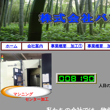
ホーム
会社案内
事業概要 加工①
事業概要 
人目
マシニング
センター加工