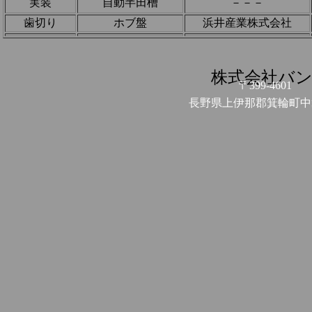
実装
自動半田槽
－－－
歯切り
ホブ盤
浜井産業株式会社
株式会社バ
〒399-4601
長野県上伊那郡箕輪町中箕輪