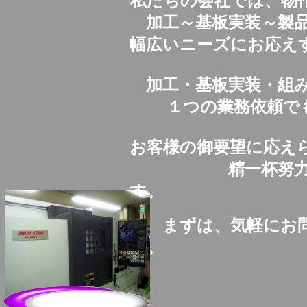
私たちの会社では、物
加工～基板実装～製品
幅広いニーズにお応え
加工・基板実装・組み
１つの業務依頼でも
お客様の御要望に応え
精一杯努力させ
す。
まずは、気軽にお問
い。