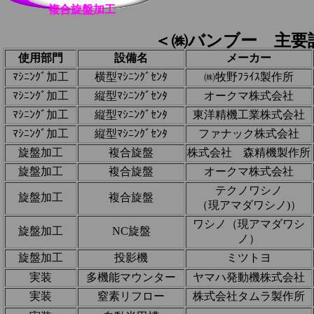
複合旋盤加工
＜㈱バンブー 主要
使用部門
設備名
メーカー
ﾏｼﾆﾝｸﾞ加工
横型ﾏｼﾆﾝｸﾞｾﾝﾀ
㈱牧野ﾌﾗｲｽ製作所
ﾏｼﾆﾝｸﾞ加工
縦型ﾏｼﾆﾝｸﾞｾﾝﾀ
オークマ株式会社
ﾏｼﾆﾝｸﾞ加工
縦型ﾏｼﾆﾝｸﾞｾﾝﾀ
東洋精機工業株式会社
ﾏｼﾆﾝｸﾞ加工
縦型ﾏｼﾆﾝｸﾞｾﾝﾀ
ファナック株式会社
旋盤加工
複合旋盤
株式会社 森精機製作所
旋盤加工
複合旋盤
オークマ株式会社
テクノワシノ
旋盤加工
複合旋盤
（現アマダワシノ)）
ワシノ（現アマダワシ
旋盤加工
NC旋盤
ノ）
旋盤加工
投影機
ミツトヨ
実装
多機能マウンター
ヤマハ発動機株式会社
実装
窒素リフロー
株式会社タムラ製作所