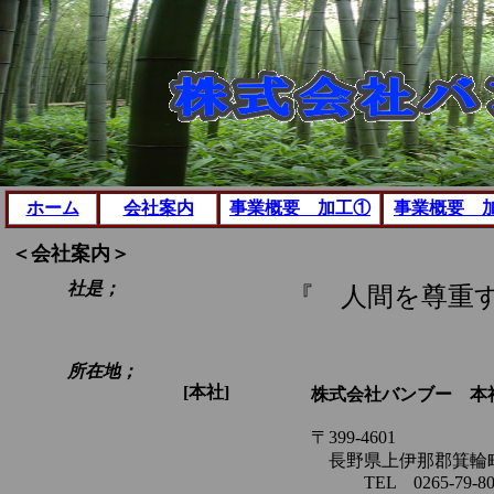
ホーム
会社案内
事業概要 加工①
事業概要 
＜会社案内＞
社是；
『 人間を尊重
所在地；
[本社]
株式会社バンブー 本
〒399-4601
長野県上伊那郡箕輪町中
TEL 0265-79-80