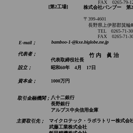
FAX 0265-79-12
[第2工場]
株式会社バンブー 第
〒399-4601
長野県上伊那郡箕輪町中
TEL 0265-71-30
FAX 0265-71-30
bamboo-1-@kxe.biglobe.ne.jp
E-mail；
代表者；
竹 内 眞 治
代表取締役社長
設立；
昭和60年 4月 17日
資本金；
1000万円
八十二銀行
取引金融機関；
長野銀行
アルプス中央信用金庫
マイクロテック・ラボラトリー株式会
主要取引先；
武藤工業株式会社