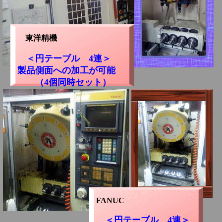
東洋精機
＜円テーブル 4連＞
製品側面への加工が可能
（4個同時セット）
FANUC
＜円テーブル 4連＞