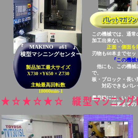
この機械では、通常
加工出来ない、
『 MAKINO a61 』
正面・側面を
刃物も60本までセ
横型マシニングセンター
『この機械だ
他にも、この機械に
製品加工最大サイズ
で、
X730 ×Y650 × Z730
板・ブロック・長い
主軸最高回転数
対応できるパレ
18000min-1
量産時には、いくつ
出来ますので、