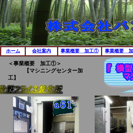
ホーム
会社案内
事業概要 加工①
事業概要 
＜事業概要 加工①＞
【マシニングセンター加
工】