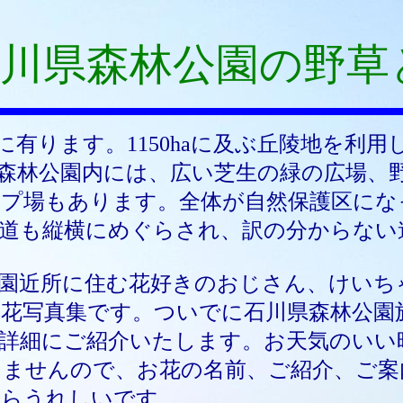
川県森林公園の野草
有ります。1150haに及ぶ丘陵地を利
森林公園内には、広い芝生の緑の広場、
プ場もあります。全体が自然保護区にな
山道も縦横にめぐらされ、訳の分からない
公園近所に住む花好きのおじさん、けいち
花写真集です。ついでに石川県森林公園
詳細にご紹介いたします。お天気のいい
りませんので、お花の名前、ご紹介、ご案
たらうれしいです。