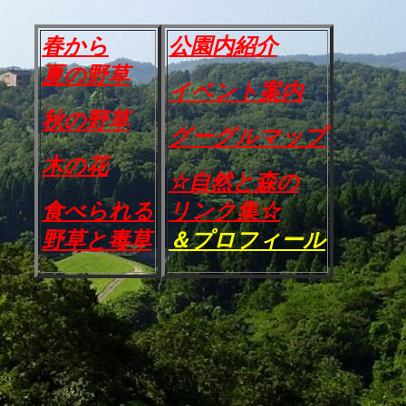
春から
公園内紹介
夏の野草
イベント案内
秋の野草
グーグルマップ
木の花
☆自然と森の
食べられる
リンク集☆
野草と毒草
＆プロフィール