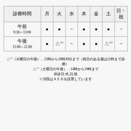
日・
診療時間
月
火
水
木
金
土
祝
午前
－
－
●
●
●
●
●
9:30～13:00
午後
△
－
△
－
※1
※2
●
●
●
15:00～21:00
△
（火曜日の午後）…15時から18時30分まで（祝日のある週は21時まで診
※1
療）
△
（土曜日の午後）…14時から18時まで
※2
休診日:水,日,祝
☆当院はＡＥＤを設置しています