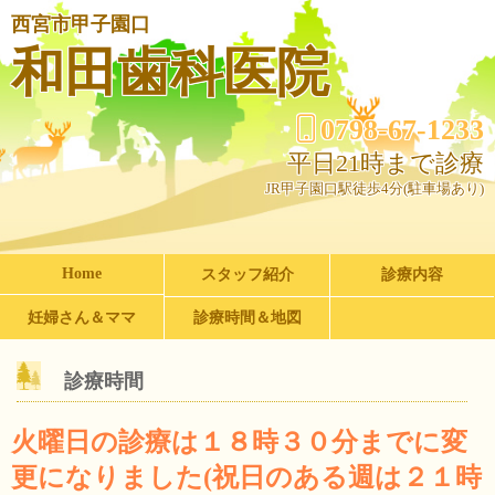
西宮市甲子園口
和田歯科医院
0798-67-1233
平日21時まで診療
JR甲子園口駅徒歩4分(駐車場あり)
Home
スタッフ紹介
診療内容
妊婦さん＆ママ
診療時間＆地図
診療時間
火曜日の診療は１８時３０分までに変
更になりました(祝日のある週は２１時