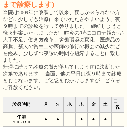
まで診療します)
当院は2009年に改装して以来、夜しか来られない方
などに少しでも治療に来ていただきやすいよう、夜
９時までの診療を行って参りました。 継続しようと
様々起案いたしましたが、昨今の(特にコロナ禍から)
人手不足、働き方改革、労働環境の変化、医療品の
高騰、新人の衛生士や医師の修行の機会の減少など
を鑑み、少しずつ夜診の時間を短縮することに致し
ました。
無理に続けて診療の質が落ちてしまう前に決断した
次第であります。 当面、他の平日は夜９時まで診療
をおこないます。ご迷惑をおかけしますが、どうぞ
ご容赦ください。
日・
診療時間
月
火
水
木
金
土
祝
午前
－
－
●
●
●
●
●
9:30～13:00