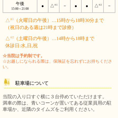
午後
△
－
△
－
※1
※2
●
●
●
15:00～21:00
△
（火曜日の午後）…15時から18時30分まで
※1
（祝日のある週は21時まで診療）
△
（土曜日の午後）…14時から18時まで
※2
休診日:水,日,祝
☆当院は予約制です。
☆お越しになられる際は、保険証を忘れずにお持ちくださ
い。
駐車場について
当院の入り口すぐ横に３台停めていただけます。
満車の際は、青いコーンが置いてある従業員用の駐
車場か、近隣のタイムズをご利用ください。