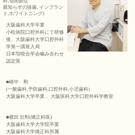
科,顎関節症
親知らずの抜歯, インプラン
ト,ホワイトニング)
大阪歯科大学卒業
小松病院口腔外科にて研修
後、大阪歯科大学口腔外科
学第一講座入局
日本顎咬合学会噛み合わせ
認定医
■崎中 勲
(一般歯科,予防歯科,口腔外科,小児歯科)
大阪歯科大学卒業 、大阪医科大学口腔外科学教室
■横田 壮勲(矯正科医)
大阪歯科大学大学院卒業
大阪歯科大学矯正科所属