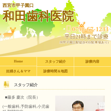
西宮市甲子園口
和田歯科医院
0798-67-1233
平日21時まで診療
JR甲子園口駅徒歩4分(駐車場あり)
Home
スタッフ紹介
診療内容
妊婦さん＆ママ
診療時間＆地図
スタッフ紹介
■藤多 慶次（院長）
(一般歯科,予防歯科,小児歯