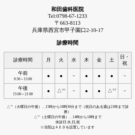
和田歯科医院
Tel:0798-67-1233
〒663-8113
兵庫県西宮市甲子園口2-10-17
診療時間
日・
診療時間
月
火
水
木
金
土
祝
午前
－
－
●
●
●
●
●
9:30～13:00
午後
△
－
△
－
※1
※2
●
●
●
15:00～21:00
△
（火曜日の午後）…15時から18時30分まで（祝日のある週は21時まで診
※1
療）
△
（土曜日の午後）…14時から18時まで
※2
休診日:水,日,祝
☆当院はＡＥＤを設置しています