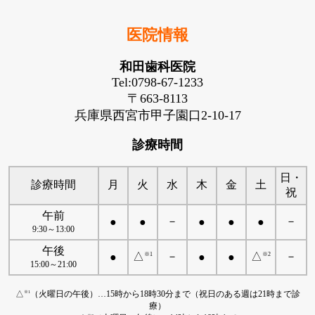
医院情報
和田歯科医院
Tel:0798-67-1233
〒663-8113
兵庫県西宮市甲子園口2-10-17
診療時間
日・
診療時間
月
火
水
木
金
土
祝
午前
－
－
●
●
●
●
●
9:30～13:00
午後
△
－
△
－
※1
※2
●
●
●
15:00～21:00
△
（火曜日の午後）…15時から18時30分まで（祝日のある週は21時まで診
※1
療）