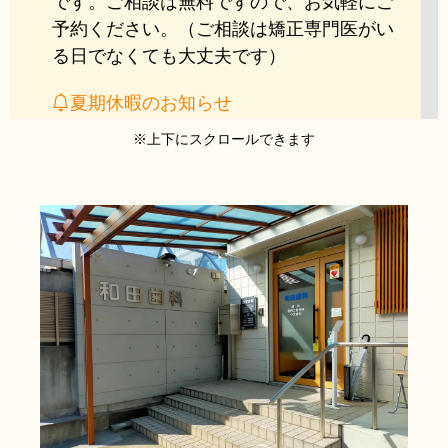
です。ご相談は無料ですので、お気軽にご
予約ください。（ご相談は矯正専門医がい
る日でなくても大丈夫です）
夏期休暇のお知らせ
8/10(月)の診療は18：30まで、8/11（火）
※上下にスクロールできます
～8/16（日）はお休みとさせていただきま
す。ご迷惑をおかけしますがよろしくお願
いいたします。
妊婦検診について
当院は西宮市妊婦歯科検診受託医療機関で
す。
詳しくはこちら
歯周疾患検診について
当院は、西宮歯周疾患検診受託医療機関で
す。
詳しくはこちら