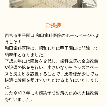
西宮市長寿歯科検診について
当院は、西宮市長寿歯科検診の受託医療機
関です。
詳しくはこちら
ご挨拶
20歳の歯科検診について
当院は、20歳の歯科検診の受託医療機関で
西宮市甲子園口 和田歯科医院のホームページへよ
す。
詳しくはこちら
うこそ！
和田歯科医院は、昭和13年に甲子園口に開院して
約85年となりました。
平成20年には院長を交代し、歯科医院の全面改装
や設備の拡充を行い、小さいながらキッズスペー
スと洗面所を設置することで、患者様が少しでも
快適に診療を受けていただけるようにいたしまし
た。
また令和３年にも感染予防対策のための大幅改装
を行いました。