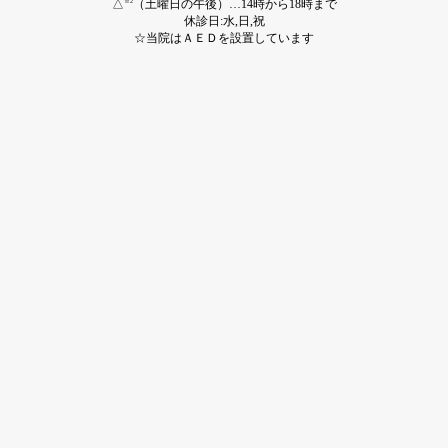
△
（土曜日の午後）…14時から18時まで
※2
休診日:水,日,祝
☆当院はＡＥＤを設置しています