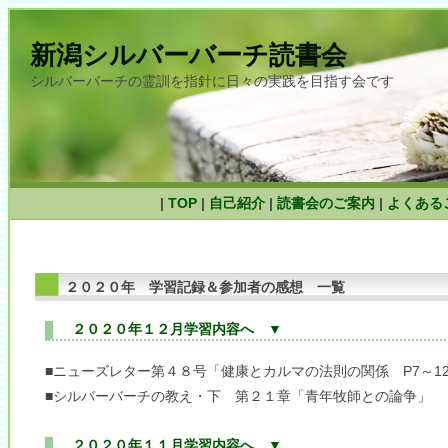
新潟シルバーバーチ読書会
シルバーバーチの霊訓を指針に日々の実践を目指す会です
|
TOP
|
自己紹介
|
読書会のご案内
|
よくある
２０２０年 学習記録＆参加者の感想 一覧
２０２０年１２月学習内容へ ▼
■ニューズレター第４８号「健康とカルマの法則の関係 P7～1
■シルバーバーチの教え・下 第２１章「青年牧師との論争」
２０２０年１１月学習内容へ ▼