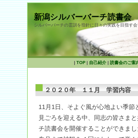
新潟シルバーバーチ読書会
シルバーバーチの霊訓を指針に日々の実践を目指す会
|
TOP
|
自己紹介
|
読書会のご案
２０２０年 １１月 学習内容
11月1日、そよぐ風が心地よい季節
見ごろを迎える中、同志の皆さまと
チ読書会を開催することができまし