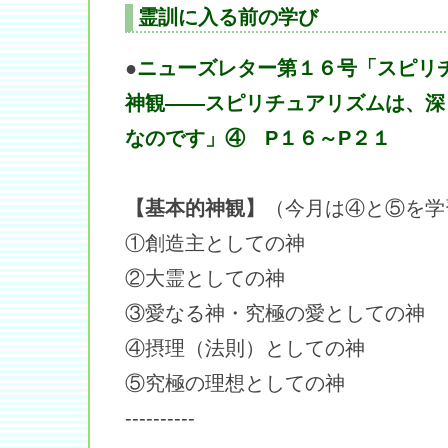
霊訓に入る前の学び
●
ニューズレター第１６号「スピリ
神観――スピリチュアリズムは、深
なのです」④ P１６～P２１
【基本的神観】
（今月は④と⑤を学
①創造主としての神
②大霊としての神
③愛なる神・究極の愛としての神
④摂理（法則）としての神
⑤究極の理想としての神
----------