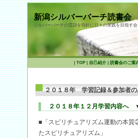
新潟シルバーバーチ読書会
シルバーバーチの霊訓を指針に日々の実践を目指す会
|
TOP
|
自己紹介
|
読書会のご案
２０１８年 学習記録＆参加者の
２０１８年１２月学習内容へ 
■「スピリチュアリズム運動の本質
たスピリチュアリズム」