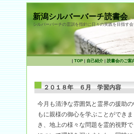
新潟シルバーバーチ読書会
シルバーバーチの霊訓を指針に日々の実践を目指す会
|
TOP
|
自己紹介
|
読書会のご案
２０１８年 ６月 学習内容
今月も清浄な雰囲気と霊界の援助の
もに親様の御心を学ぶことができま
き、地上の様々な問題を霊的視野で