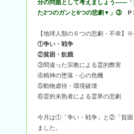
分の問題として考えましょう――「
た2つのガンと6つの悲劇▼」③
P
【地球人類の６つの悲劇・不幸】※
①争い・戦争
②貧困・飢餓
③間違った宗教による霊的弊害
④精神の堕落・心の危機
⑤動物虐待・環境破壊
⑥霊的未熟者による霊界の悲劇
今月は①「争い・戦争」と②「貧困
ました。