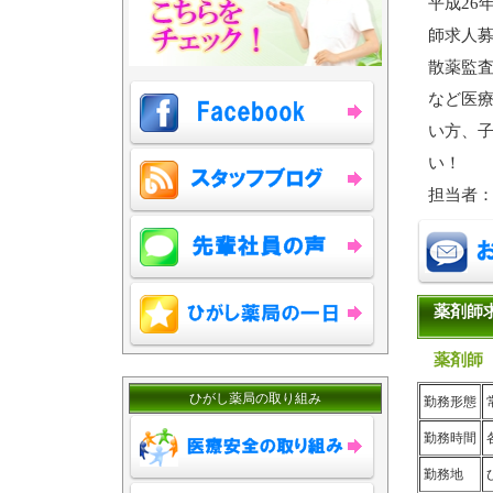
平成26
師求人
散薬監
など医療
い方、
い！
担当者
薬剤師
薬剤師
ひがし薬局の取り組み
勤務形態
勤務時間
勤務地