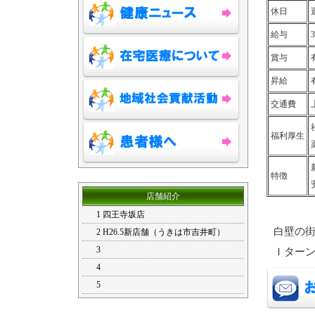
休日
給与
賞与
昇給
交通費
福利厚生
特徴
店舗紹介
1 四王寺坂店
白壁の
2 H26.5新店舗（うきは市吉井町）
3
Ｉター
4
5