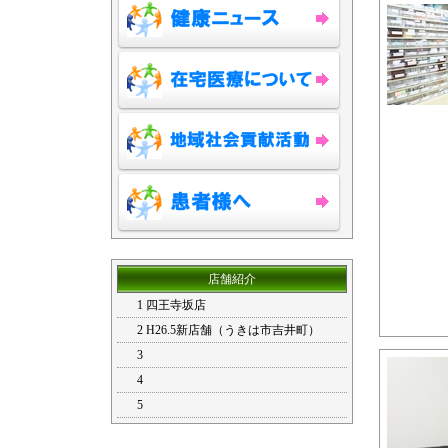
店舗紹介
1 四王寺坂店
2 H26.5新店舗（うきは市吉井町）
3
4
5