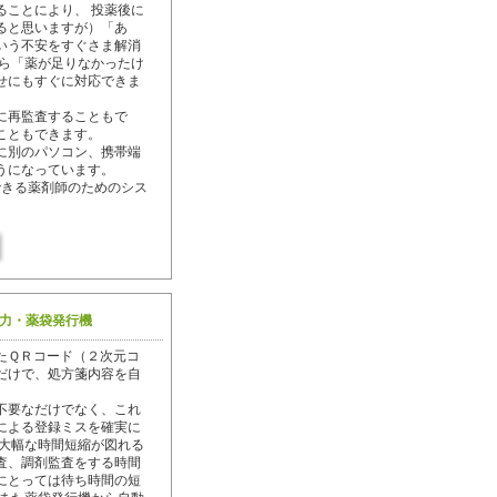
ることにより、 投薬後に
ると思いますが）「あ
いう不安をすぐさま解消
から「薬が足りなかったけ
せにもすぐに対応できま
に再監査することもで
こともできます。
に別のパソコン、携帯端
うになっています。
”できる薬剤師のためのシス
力・薬袋発行機
たＱＲコード（２次元コ
だけで、処方箋内容を自
不要なだけでなく、これ
による登録ミスを確実に
 大幅な時間短縮が図れる
査、調剤監査をする時間
にとっては待ち時間の短