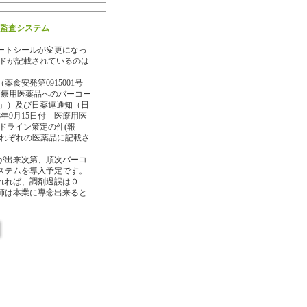
監査システム
ートシールが変更になっ
ードが記載されているのは
薬食安発第0915001号
「医療用医薬品へのバーコー
て」）及び日薬連通知（日
8年9月15日付「医療用医
ドライン策定の件(報
それぞれの医薬品に記載さ
が出来次第、順次バーコ
ステムを導入予定です。
れれば、調剤過誤は０
師は本業に専念出来ると