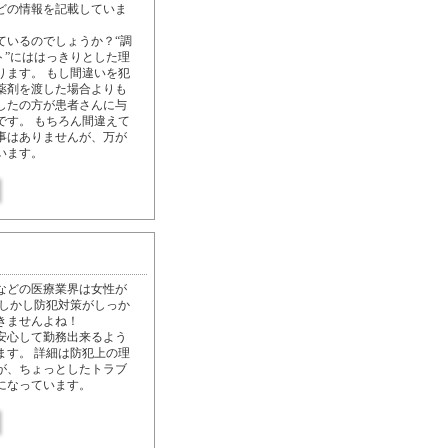
どの情報を記載していま
ているのでしょうか？“調
ト”にははっきりとした理
ります。 もし間違いを犯
薬剤を渡した場合よりも
したの方が患者さんに与
です。 もちろん間違えて
事はありませんが、万が
います。
などの医療業界は女性が
 しかし防犯対策がしっか
きませんよね！
安心して勤務出来るよう
ます。 詳細は防犯上の理
が、ちょっとしたトラブ
になっています。