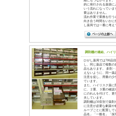
縮にもつながります。
的に発行される薬袋に
いう流れになっていま
要はありません。
流れ作業で業務を行う
向き合う時間をいかに
し薬局では一番に考え
調剤棚の連結、ハイリ
ひがし薬局では700品
し、同じ薬品で複数の
品もあります。 多剤
えないように、同一薬
注意を促し、用量の少
ています。
また、ハイリスク薬に
に、２重、３重の確認
にのれんを付けて、更
夫しています。
調剤棚は50音別で薬
に注意が必要な劇薬や
ループごとに配置して
品名」「一般名」「採