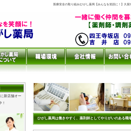
医療安全の取り組み|ひがし薬局【みんなを笑顔に！】久留
報
町に新店舗オー
中！
ひがし薬局は働きやすく、薬剤師としてやりがいのある職