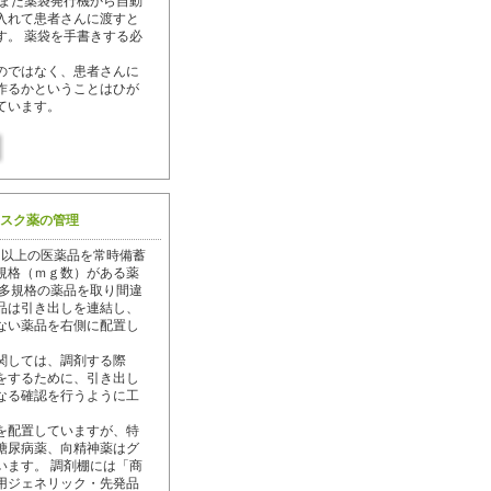
 また薬袋発行機から自動
入れて患者さんに渡すと
す。 薬袋を手書きする必
のではなく、患者さんに
作るかということはひが
ています。
スク薬の管理
目以上の医薬品を常時備蓄
規格（ｍｇ数）がある薬
・多規格の薬品を取り間違
品は引き出しを連結し、
ない薬品を右側に配置し
関しては、調剤する際
をするために、引き出し
なる確認を行うように工
剤を配置していますが、特
糖尿病薬、向精神薬はグ
います。 調剤棚には「商
用ジェネリック・先発品