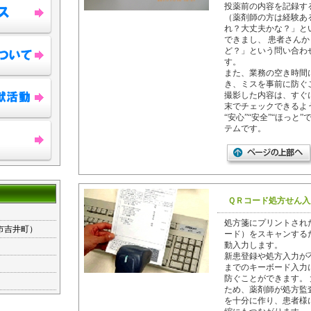
投薬前の内容を記録す
（薬剤師の方は経験あ
れ？大丈夫かな？」と
できまし、 患者さん
ど？」という問い合わ
す。
また、業務の空き時間
き、ミスを事前に防ぐ
撮影した内容は、すぐ
末でチェックできるよ
“安心”“安全”“ほっと
テムです。
ＱＲコード処方せん入
処方箋にプリントされ
は市吉井町）
ード）をスキャンする
動入力します。
新患登録や処方入力が
までのキーボード入力
防ぐことができます。
ため、薬剤師が処方監
を十分に作り、患者様