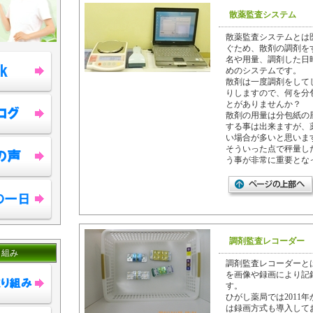
散薬監査システム
散薬監査システムとは
ぐため、散剤の調剤を
名や用量、調剤した日
めのシステムです。
散剤は一度調剤をして
りしますので、何を分
とがありませんか？
散剤の用量は分包紙の
する事は出来ますが、
い場合が多いと思いま
そういった点で秤量し
う事が非常に重要とな
調剤監査レコーダー
り組み
調剤監査レコーダーと
を画像や録画により記
す。
ひがし薬局では2011年
は録画方式も導入して