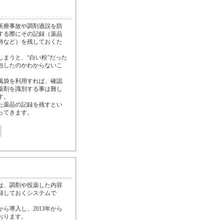
医療事故や調剤過誤を防
する際にその記録（薬品
時など）を残しておくた
しまうと、“白い粉”だった
包したのかわからないこ
風袋を利用すれば、確認
薬剤を識別する事は難し
す。
た薬品の記録を残すとい
ってきます。
は、調剤や投薬した内容
録しておくシステムで
から導入し、2013年から
おります。