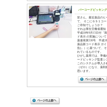
バーコードピッキング
皆さん、最近薬品のヒ
て、 そこにＧＳ１コ
ご存知でしょうか？
それは厚生労働省通知（
平成18年9月15日付
ド表示 の実施につい
薬連発第530号 平成1
薬品新コード表示 ガイ
告)」）に基づいて、
れているものです。
ひがし薬局では、準備
ードピッキング監査シ
このシステムが導入さ
（ゼロ）になり、薬剤
思います。