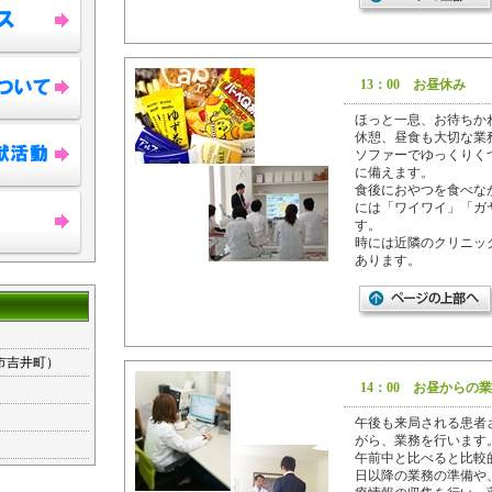
13：00 お昼休み
ほっと一息、お待ちか
休憩、昼食も大切な業
ソファーでゆっくりく
に備えます。
食後におやつを食べな
には「ワイワイ」「ガ
す。
時には近隣のクリニッ
あります。
は市吉井町）
14：00 お昼からの
午後も来局される患者
がら、業務を行います
午前中と比べると比較
日以降の業務の準備や