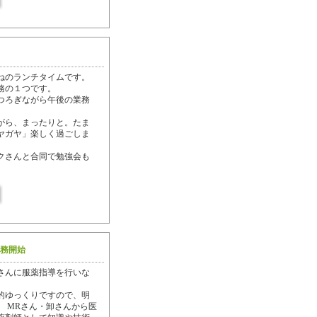
ねのランチタイムです。
務の１つです。
つろぎながら午後の業務
がら、まったりと。たま
ヤガヤ」楽しく過ごしま
クさんと合同で勉強会も
業務開始
さんに服薬指導を行いな
。
的ゆっくりですので、明
、 MRさん・卸さんから医