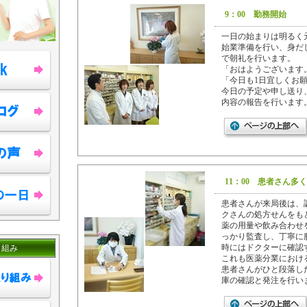
9：00 勤務開始
一日の始まりは明るく
始業準備を行い、身だ
で朝礼を行います。
「おはようございます
「今日も1日宜しくお
今日の予定や申し送り
内容の報告を行います
11：00 患者さん多
患者さんが来局後は、
クさんの処方せんをも
薬の用量や飲み合わせ
っかり監査し、丁寧に
時にはドクターに確認
り組み
これも医薬分業におけ
患者さんがひと段落し
庫の確認と発注を行い