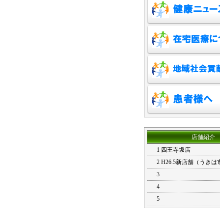
店舗紹介
1 四王寺坂店
2 H26.5新店舗（うき
3
4
5