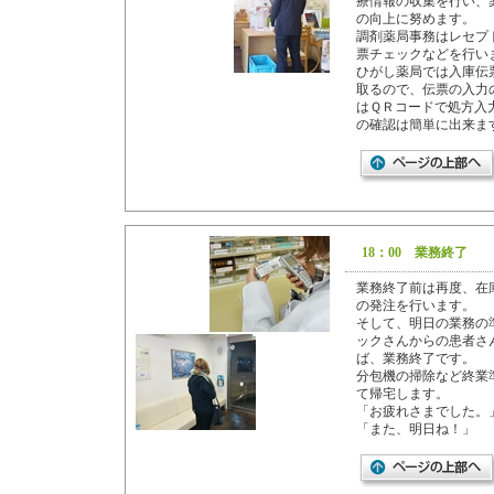
療情報の収集を行い、
の向上に努めます。
調剤薬局事務はレセプ
票チェックなどを行い
ひがし薬局では入庫伝
取るので、伝票の入力
はＱＲコードで処方入
の確認は簡単に出来ま
18：00 業務終了
業務終了前は再度、在
の発注を行います。
そして、明日の業務の
ックさんからの患者さ
ば、業務終了です。
分包機の掃除など終業
て帰宅します。
「お疲れさまでした。
「また、明日ね！」