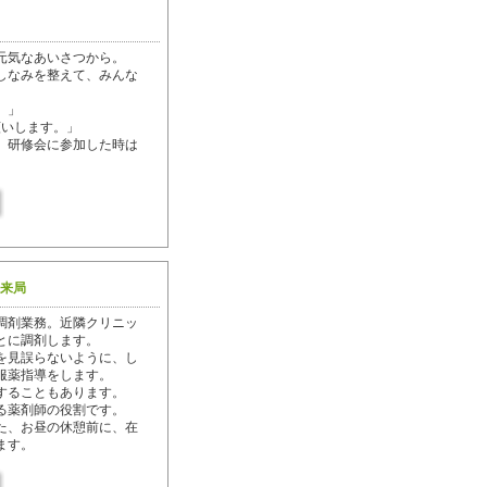
元気なあいさつから。
しなみを整えて、みんな
。」
願いします。」
、研修会に参加した時は
。
く来局
調剤業務。近隣クリニッ
とに調剤します。
を見誤らないように、し
服薬指導をします。
することもあります。
る薬剤師の役割です。
た、お昼の休憩前に、在
ます。