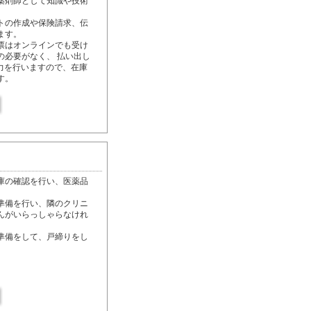
薬剤師として知識や技術
トの作成や保険請求、伝
ます。
票はオンラインでも受け
の必要がなく、 払い出し
力を行いますので、在庫
す。
庫の確認を行い、医薬品
準備を行い、隣のクリニ
んがいらっしゃらなけれ
準備をして、戸締りをし
」