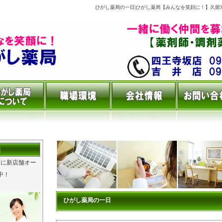
ひがし薬局の一日|ひがし薬局【みんなを笑顔に！】久留
報
町に新店舗オー
中！
ひがし薬局の一日