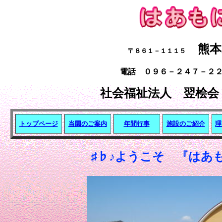
熊本県
〒８６１－１１１５
電話 ０９６－２４７－２２
社会福祉法人 翌桧会
トップページ
当園のご案内
年間行事
施設のご紹介
理
♯♭♪ようこそ 『はあ