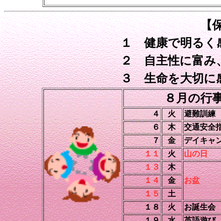
【
１ 健康で明る
２ 自主性に富み
３ 生命を大切に
８月の行
４
火
避難訓練
６
木
交通安全
７
金
デイキャ
１１
火
山の日
１３
木
１４
金
お盆
１５
土
１８
火
お誕生会
１９
水
英語遊び