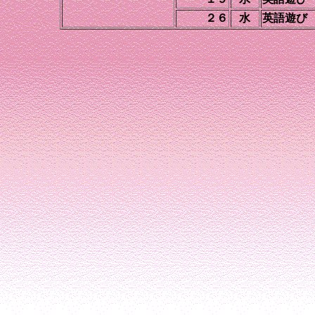
２６
水
英語遊び