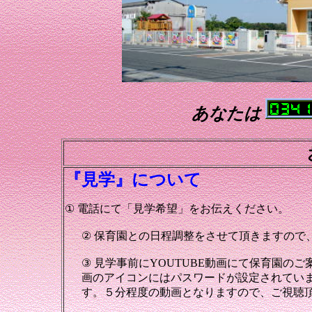
あなたは
『見学』について
①
電話にて「見学希望」をお伝えください。
②
保育園との日程調整をさせて頂きますので
③
見学事前に
YOUTUBE
動画にて保育園のご
画のアイコンにはパスワードが設定されてい
す。５分程度の動画となりますので、ご視聴