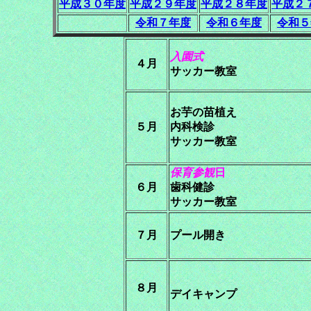
平成３０年度
平成２９年度
平成２８年度
平成２
令和７年度
令和６年度
令和５
入園式
４月
サッカー教室
お芋の苗植え
５月
内科検診
サッカー教室
保育参観
日
６月
歯科健診
サッカー教室
７月
プール開き
８月
デイキャンプ