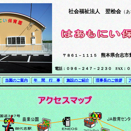
社会福祉法人 翌桧会
（あ
熊本県合志市豊岡
〒８６１－１１１５
電話：０９６－２４７－２２３０ FAX：
当園のご案内
年 間 行 事
施設のご紹介
理事長のご挨拶