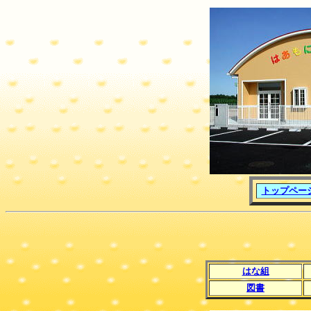
トップペー
はな組
図書