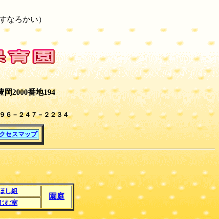
すなろかい）
2000番地194
０９６－２４７－２２３４
クセスマップ
ほし組
園庭
じむ室