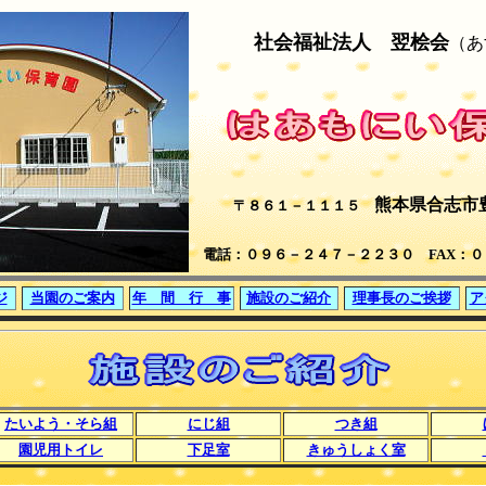
社会福祉法人 翌桧会
（あ
熊本県合志市豊岡
〒８６１－１１１５
電話：０９６－２４７－２２３０ FAX：
ジ
当園のご案内
年 間 行 事
施設のご紹介
理事長のご挨拶
ア
たいよう・そら組
にじ組
つき組
園児用トイレ
下足室
きゅうしょく室