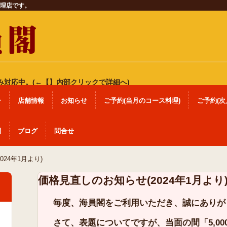
理店です。
み対応中。(←【】内部クリックで詳細へ)
ー
店舗情報
お知らせ
ご予約(当月のコース料理)
ご予約(次
問
ブログ
問合せ
24年1月より)
価格見直しのお知らせ(2024年1月より
毎度、海員閣をご利用いただき、誠にありが
さて、表題についてですが、当面の間「5,0