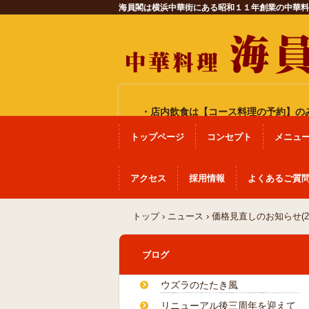
海員閣は横浜中華街にある昭和１１年創業の中華料
・店内飲食は
【コース料理の予約】
の
トップページ
コンセプト
メニュ
アクセス
採用情報
よくあるご質
トップ
›
ニュース
›
価格見直しのお知らせ(20
ブログ
ウズラのたたき風
リニューアル後三周年を迎えて