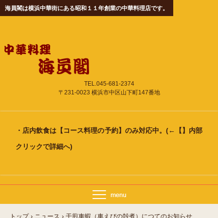
海員閣は横浜中華街にある昭和１１年創業の中華料理店です。
TEL.045-681-2374
〒231-0023 横浜市中区山下町147番地
・店内飲食は
【コース料理の予約】
のみ対応中。(←【】内部
クリックで詳細へ)
トップ
›
ニュース
›
干煎車蝦（車えびの殻煮）につてのお知らせ