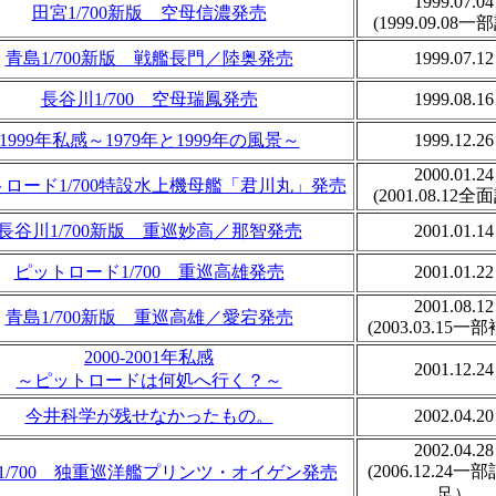
1999.07.04
田宮1/700新版 空母信濃発売
(1999.09.08一
青島1/700新版 戦艦長門／陸奥発売
1999.07.12
長谷川1/700 空母瑞鳳発売
1999.08.16
1999年私感～1979年と1999年の風景～
1999.12.26
2000.01.24
ロード1/700特設水上機母艦「君川丸」発売
(2001.08.12全
長谷川1/700新版 重巡妙高／那智発売
2001.01.14
ピットロード1/700 重巡高雄発売
2001.01.22
2001.08.12
青島1/700新版 重巡高雄／愛宕発売
(2003.03.15
2000-2001年私感
2001.12.24
～ピットロードは何処へ行く？～
今井科学が残せなかったもの。
2002.04.20
2002.04.28
(2006.12.24
1/700 独重巡洋艦プリンツ・オイゲン発売
足）