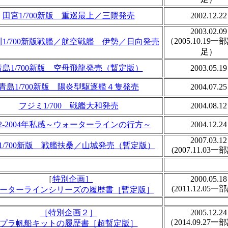
田宮1/700新版 重巡最上／三隈発売
2002.12.22
2003.02.09
（2005.10.19
1/700新版戦艦／航空戦艦 伊勢／日向発売
足）
青島1/700新版 空母飛龍発売（暫定版）
2003.05.19
青島1/700新版 陽炎型駆逐艦４隻発売
2004.07.25
フジミ1/700 戦艦大和発売
2004.08.12
02-2004年私感～ウォーターラインの行方～
2004.12.24
2007.03.12
1/700新版 戦艦扶桑／山城発売（暫定版）
(2007.11.03一
［
特別企画］
2000.05.18
(2011.12.05一
ーターラインシリーズの履歴書［暫定版］
［特別企画２］
2005.12.24
（2014.09.27
プラ帆船キットの履歴書［超暫定版］