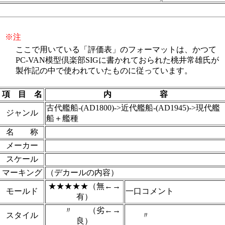
※注
ここで用いている「評価表」のフォーマットは、かつて
PC-VAN模型倶楽部SIGに書かれておられた桃井常雄氏が
製作記の中で使われていたものに従っています。
項 目 名
内 容
古代艦船-(AD1800)->近代艦船-(AD1945)->現代艦
ジャンル
船＋艦種
名 称
メーカー
スケール
マーキング
（デカールの内容）
★★★★★（無←→
モールド
一口コメント
有）
〃 （劣←→
スタイル
〃
良）