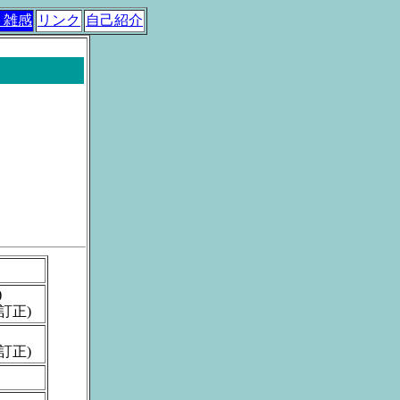
ト雑感
リンク
自己紹介
)
部訂正)
部訂正)