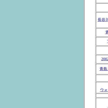
長谷川
20
青島
ウォ