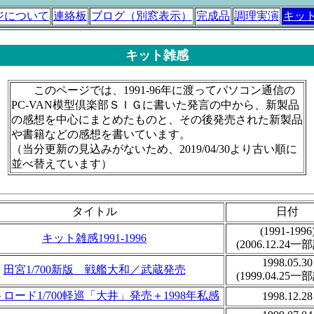
ジについて
連絡板
ブログ（別窓表示）
完成品
調理実演
キッ
キット雑感
このページでは、1991-96年に渡ってパソコン通信の
PC-VAN模型倶楽部ＳＩＧに書いた発言の中から、新製品
の感想を中心にまとめたものと、その後発売された新製品
や書籍などの感想を書いています。
（当分更新の見込みがないため、2019/04/30より古い順に
並べ替えています）
タイトル
日付
(1991-1996
キット雑感1991-1996
(2006.12.24一
1998.05.30
田宮1/700新版 戦艦大和／武蔵発売
(1999.04.25一
ロード1/700軽巡「大井」発売＋1998年私感
1998.12.28