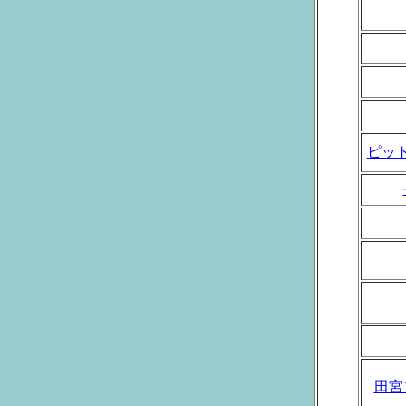
ピット
田宮