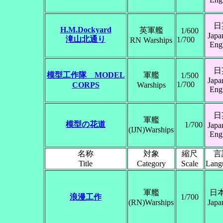
日
H.M.Dockyard
英軍艦
1/600
Japa
滝山北通り
1/700
RN Warships
Engl
日
模型工作隊 MODEL
軍艦
1/500
Japa
1/700
CORPS
Warships
Engl
日
軍艦
模型の花道
1/700
Japa
(IJN)Warships
Engl
名称
対象
縮尺
言
Title
Category
Scale
Lang
軍艦
日
浪漫工作
1/700
(RN)Warships
Japa