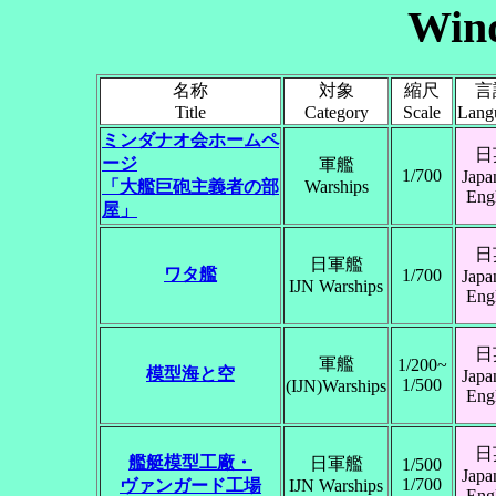
Win
名称
対象
縮尺
言
Title
Category
Scale
Lang
ミンダナオ会ホームペ
日
ージ
軍艦
1/700
Japa
「大艦巨砲主義者の部
Warships
Engl
屋」
日
日軍艦
ワタ艦
1/700
Japa
IJN Warships
Engl
日
軍艦
1/200~
模型海と空
Japa
1/500
(IJN)Warships
Engl
日
艦艇模型工廠・
日軍艦
1/500
Japa
1/700
ヴァンガード工場
IJN Warships
Engl