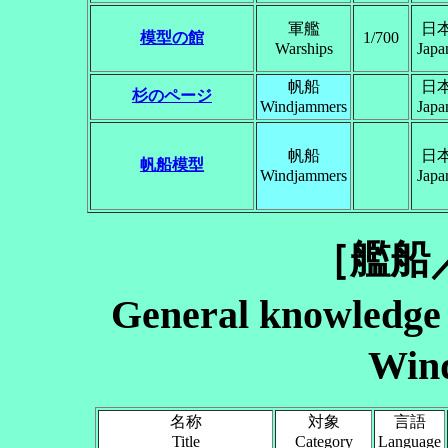
軍艦
日
模型の館
1/700
Warships
Japa
帆船
日
杉のページ
Windjammers
Japa
帆船
日
帆船模型
Windjammers
Japa
［艦船
General knowledge
Win
名称
対象
言語
Title
Category
Language