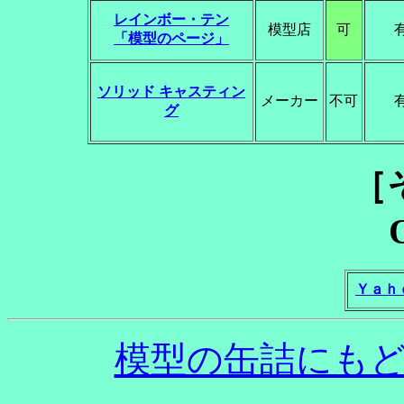
レインボー・テン
模型店
可
「模型のページ」
ソリッド キャスティン
メーカー
不可
グ
［
Ｙａｈ
模型の缶詰にもどる R