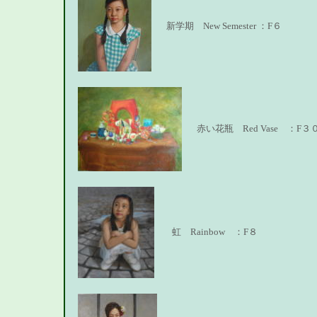
新学期
New Semester ：F６
赤い花瓶 Red Vase ：F３
虹
Rainbow ：F８