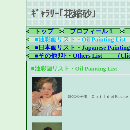
ｷﾞｬﾗﾘｰ｢花縮砂｣
トップ
プロフィール１
■油彩画リスト・Oil Painting List
■日本画リスト・Japanese Painting 
■その他ﾘｽﾄ・Others List　　（Clic
■油彩画リスト・Oil Painting List （
ﾛﾚﾝｽの子供 Ｃｈｉｌｄ of Rorenc