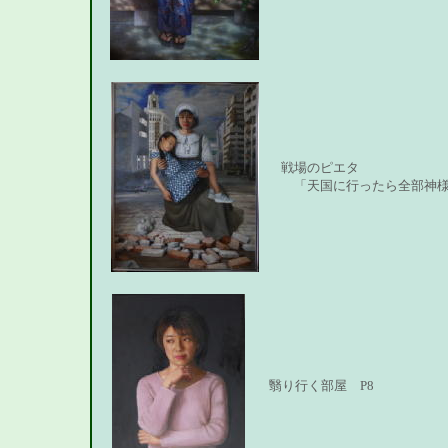
戦場のピエタ
「天国に行ったら全部神様に
翳り行く部屋 P8