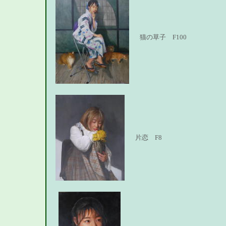
猫の草子 F100
片恋 F8