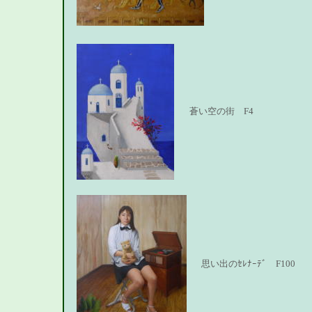
蒼い空の街 F4
思い出のｾﾚﾅｰﾃﾞ F100