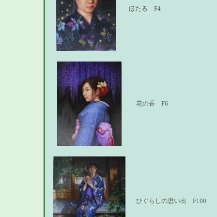
ほたる F4
花の香 F6
ひぐらしの思い出 F100