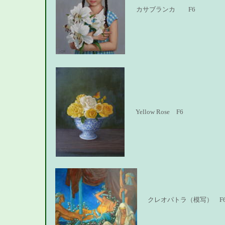
カサブランカ F6
Yellow Rose F6
クレオパトラ（模写） 