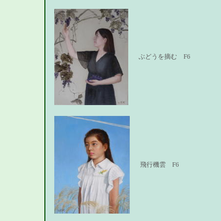
ぶどうを摘む F6
飛行機雲 F6