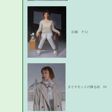
白椿 Ｐ12
ダイヤモンドの降る街 F6