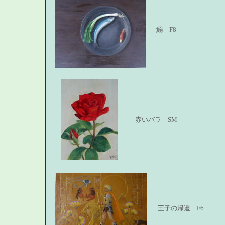
鰯 F8
赤いバラ SM
王子の帰還 F6