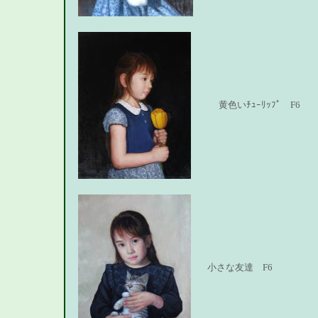
黄色いﾁｭｰﾘｯﾌﾟ F6
小さな友達 F6