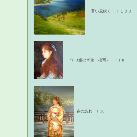
蒼い風吹く ：Ｆ１００
ｲﾚｰﾇ嬢の肖像（模写） ：Ｆ8
春の訪れ Ｆ30