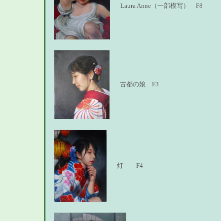
Laura Anne（一部模写） F8
古都の娘 F3
灯 F4