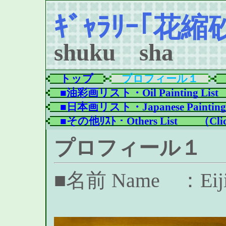
ｷﾞｬﾗﾘｰ｢花縮
shuku sha
トップ
プロフィール１
■油彩画リスト・Oil Painting List
■日本画リスト・Japanese Painting 
■その他ﾘｽﾄ・Others List　　（Clic
プロフィール１
■名前 Name ：Eij