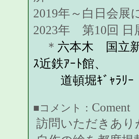
2019年～白日会展
2023年 第10回
＊
六本木 国立新
ｽ近鉄ｱｰﾄ館、
道頓堀ｷﾞｬﾗﾘｰ
Coment
■コメント：
訪問いただきあり