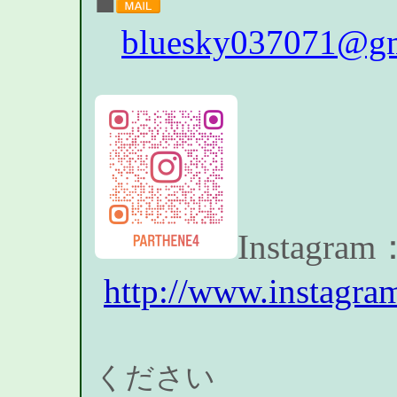
■
bluesky037071@gm
Instagram
http://www.instagra
ください