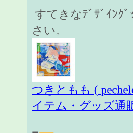
すてきなﾃﾞｻﾞｲﾝｸ
さい。
つきともも ( pech
イテム・グッズ通販 