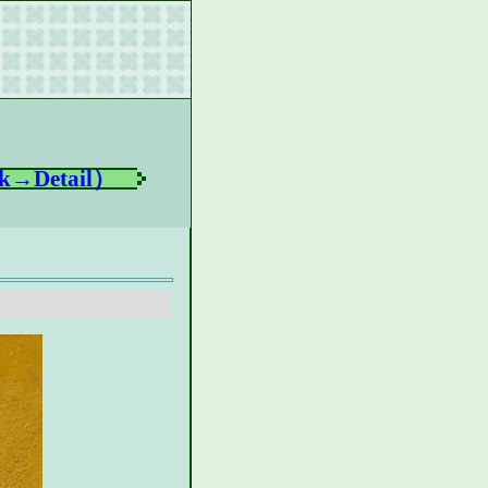
k→Detail）