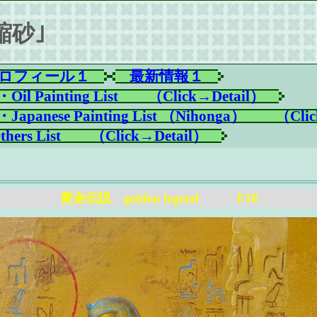
花縮砂｣
ロフィール１
最新情報１
 Painting List　　（Click→Detail）
anese Painting List （Nihonga）　　（Clic
ers List　　（Click→Detail）
黄金伝説 golden legend F10