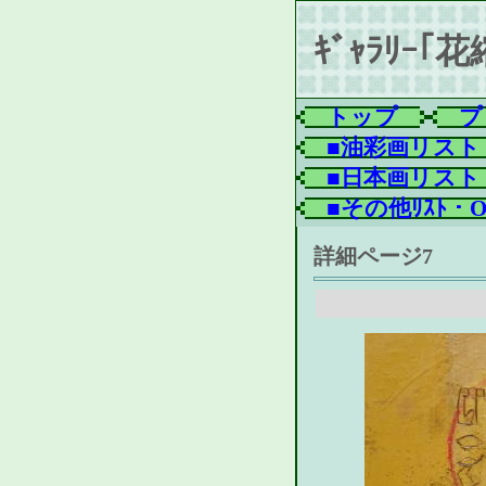
ｷﾞｬﾗﾘｰ｢
トップ
プ
■油彩画リスト・Oil
■日本画リスト・Jap
■その他ﾘｽﾄ・Oth
詳細ページ7