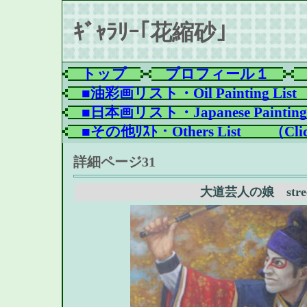
ｷﾞｬﾗﾘｰ｢花縮砂｣
トップ
プロフィール１
■油彩画リスト・Oil Painting List
■日本画リスト・Japanese Painting 
■その他ﾘｽﾄ・Others List　　（Clic
詳細ページ31
大道芸人の娘 street p