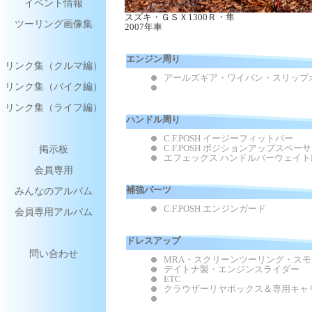
イベント情報
スズキ・ＧＳＸ1300Ｒ・隼
ツーリング画像集
2007年車
エンジン周り
リンク集（クルマ編）
アールズギア・ワイバン・スリップ
リンク集（バイク編）
リンク集（ライフ編）
ハンドル周り
C.F.POSH イージーフィットバー
掲示板
C.F.POSH ポジションアップスペー
エフェックス ハンドルバーウェイトB
会員専用
みんなのアルバム
補強パーツ
C.F.POSH エンジンガード
会員専用アルバム
ドレスアップ
問い合わせ
MRA・スクリーンツーリング・スモ
デイトナ製・エンジンスライダー
ETC
クラウザーリヤボックス＆専用キャ