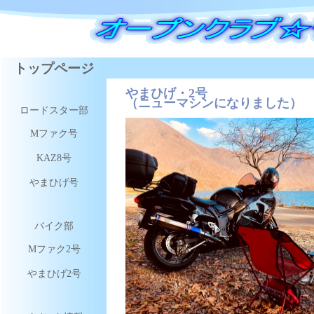
トップページ
やまひげ・2号
（ニューマシンになりました）
ロードスター部
Mファク号
KAZ8号
やまひげ号
バイク部
Mファク2号
やまひげ2号