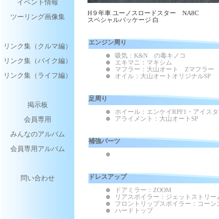
イベント情報
H９年車 ユーノスロードスター NA8C
ツーリング画像集
スペシャルパッケージ 白
エンジン周り
リンク集（クルマ編）
吸気：K&N の毒キノコ
リンク集（バイク編）
エキマニ：マキシム
マフラー：大山オート Zマフラー
リンク集（ライフ編）
オイル：大山オートオリジナルSP
足周り
掲示板
ホイール：エンケイRPF1・アイス
会員専用
アライメント：大山オートSP
みんなのアルバム
補強パーツ
会員専用アルバム
ドレスアップ
問い合わせ
ドアミラー：ZOOM
リアスポイラー：ジェットストリー
フロントリップスポイラー：コーン
ハードトップ