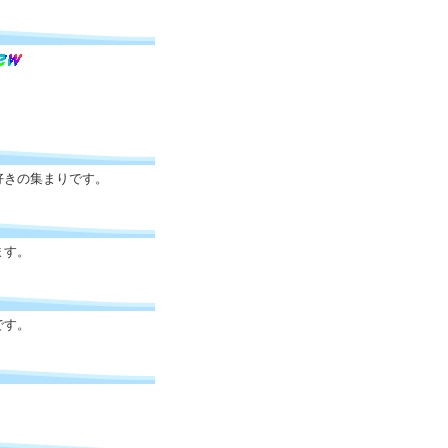
減少中。
☆
好きの集まりです。
ます。
です。