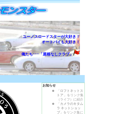
ユーノスロードスターが大好き！
オートバイも大好き！
俺たち･･･「屋根なしクラブ」
お知らせ
「
ロフトネットス
トア
」をリンク集
（ライフ）に紹介
「
カメラのキタム
ラ ネットショッ
プ
」をリンク集に