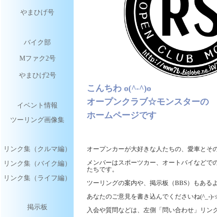
やまひげ号
バイク部
Mファク2号
やまひげ2号
こんちわ o(^-^)o
オープンクラブ☆モンスターの
イベント情報
ホームページです
ツーリング画像集
リンク集（クルマ編）
オープンカーが大好きな人たちの、愛車とそ
リンク集（バイク編）
メンバーはスポーツカー、オートバイなどで
たちです。
リンク集（ライフ編）
ツーリングの案内や、掲示板（BBS）もある
あなたのご意見を書き込んでくださいね(^_-)-
掲示板
入会や質問などは、左側「問い合わせ」リン