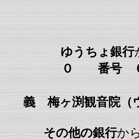
ゆうちょ銀行
０ 番号 
義 梅ヶ渕観音院（
その他の銀行
か