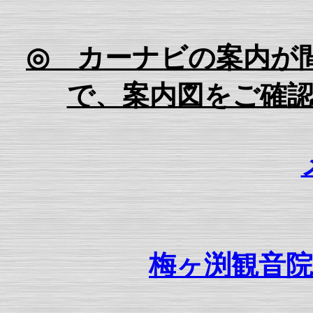
◎ カーナビの案内が
で、案内図をご確
梅ヶ渕観音