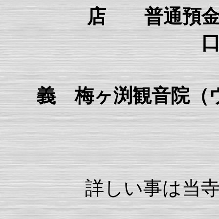
店 
口座番号 
義 梅ヶ渕観音院（
詳しい事は当