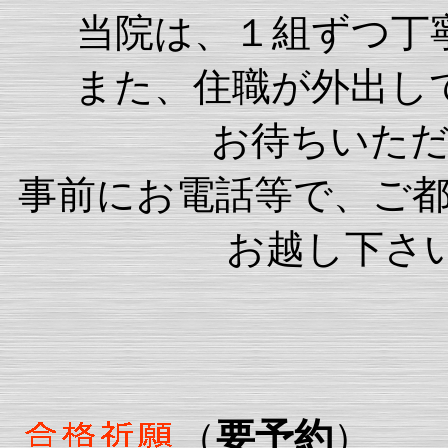
当院は、１組ずつ丁
また、住職が外出し
お待ちいた
事前にお電話等で、ご
お越し下さい
（
要予約