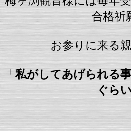
梅ヶ渕観音様には毎年
合格祈
お参りに来る
「
私がしてあげられる
ぐら