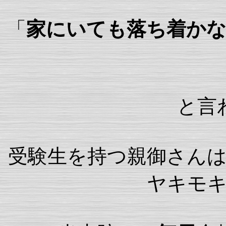
「
家にいても落ち着か
と言
受験生を持つ親御さん
ヤキモ