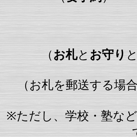
（
お札
と
お守り
（お札を郵送する場
※ただし、学校・塾な