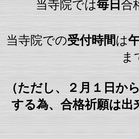
当寺院では
毎日
合
当寺院での
受付時間
は
ま
（ただし、２月１日か
する為、合格祈願は出