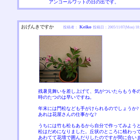
アンコールワットの日の出です。
おげんきですか
Keiko
投稿者：
投稿日：
2005/11/07(Mon) 18
残暑見舞いを差し上げて、気がついたらもう冬
時のたつのは早いですね。
年末には門松なども手がけられるのでしょうか?
あれは花屋さんの仕事かな?
うちには竹も松もあるから自分で作ってみよう
松はだめになりました。丘状のところに植わっ
あわてて花壇で囲んだりしたのですが間に合い