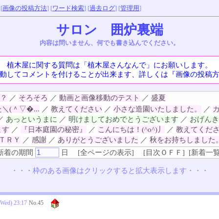
 [
画像の投稿方法
] [
ワード検索
] [
過去ログ
] [
管理用
]
サロン 囲炉裏端
内容は問いません、何でも書き込んでください。
植木屋に関する質問は「植木屋さんなんで」にお願いします。
動してコメントを付けることが出来ます、詳しくは『画像の投稿
？
／
そろそろ
／
動画と画像移動のテスト
／
盛夏
(＾▽�...
／
教えてください
／
小さな造園いたしました。
／
／
あっというまに
／
明けましておめでとうございます
／
おげんき
ます
／
『日本庭園の秘密』
／
こんにちは！(^o^)丿
／
教えてくだ
ＴＲＹ
／
感謝
／
ありがとうございました
／
秋をお持ちしました
新着の期間
日
[
全ページの表示
]
[
目次ＯＦＦ
] [
新着一
・・・枠のある画像はクリックすると拡大表示します・・・
(Wed) 23:17
No.
45