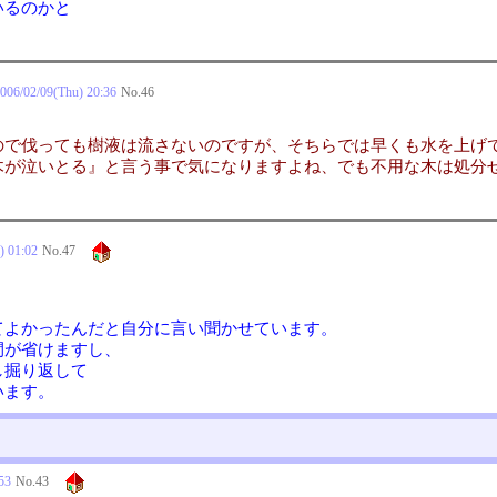
いるのかと
006/02/09(Thu) 20:36
No.
46
ので伐っても樹液は流さないのですが、そちらでは早くも水を上げ
木が泣いとる』と言う事で気になりますよね、でも不用な木は処分
) 01:02
No.
47
てよかったんだと自分に言い聞かせています。
間が省けますし、
し掘り返して
います。
53
No.
43