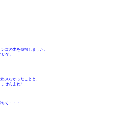
リンゴの木を伐採しました。
ていて、
。
、
は出来なかったことと、
ませんよね?
落ちて・・・