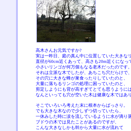
高木さんお元気ですか?
実は一昨日、庭の真ん中に位置していた大きな
直径が60cm近くあって、高さも20m近くになっ
小さいリンゴが何万個もなる老木だったのです
それは立派な木でしたが、あちこち穴だらけで
その穴に大きな蜂が巣食ったりしていたのと、
大量に落ちるリンゴの処理に困っていたのと、
剪定しようにも背が高すぎてとても思うように
なんといっても穴が空いた木は健康な木ではあり
そこでいろいろ考えた末に根本からばっさり。
でも大きな木なので少しずつ切っていたら、
一休みした時に涙を流しているように水が滴り
ブドウの木では見たことがあるのですが、
こんな大きなしかも幹から大量に水が流れて