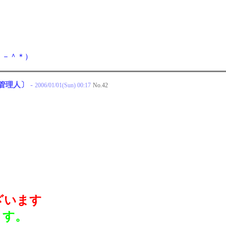
＾－＾＊）
管理人〕
-
2006/01/01(Sun) 00:17
No.
42
ざいます
ます。