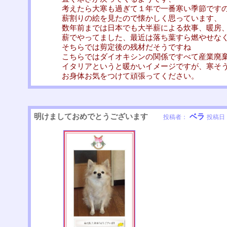
考えたら大寒も過ぎて１年で一番寒い季節です
薪割りの絵を見たので懐かしく思っています、
数年前までは日本でも大半薪による炊事、暖房
薪でやってました、最近は落ち葉すら燃やせな
そちらでは剪定後の残材だそうですね
こちらではダイオキシンの関係ですべて産業廃
イタリアというと暖かいイメージですが、寒そ
お身体お気をつけて頑張ってください。
明けましておめでとうございます
ベラ
投稿者：
投稿日