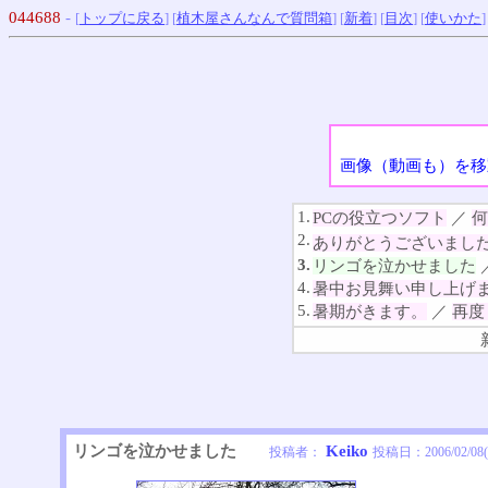
044688
-
[
トップに戻る
] [
植木屋さんなんで質問箱
] [
新着
] [
目次
] [
使いかた
]
画像（動画も）を移
1.
PCの役立つソフト
／
何
2.
ありがとうございました＼
3.
リンゴを泣かせました
4.
暑中お見舞い申し上げ
5.
暑期がきます。
／
再度
リンゴを泣かせました
Keiko
投稿者：
投稿日：
2006/02/08