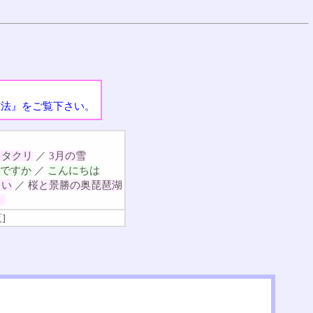
方法』をご覧下さい。
カタクリ
／
3月の雪
ですか
／
こんにちは
さい
／
桜と景勝の奥琵琶湖
。
覧
]