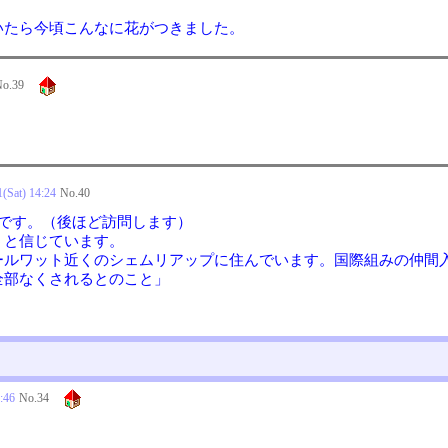
いたら今頃こんなに花がつきました。
o.
39
(Sat) 14:24
No.
40
縮です。（後ほど訪問します）
うと信じています。
ールワット近くのシェムリアップに住んでいます。国際組みの仲間
全部なくされるとのこと」
:46
No.
34