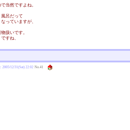
ので当然ですよね。
、風呂だって
くなっていますが、
棄物扱いです。
うですね、
：
2005/12/31(Sat) 22:02
No.
41