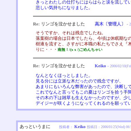
きっとわたしの仕打ちにはらはらと涙を流して
悲しい気持ちになりました。
Re: リンゴを泣かせました
高木〔管理人〕
-
2
そうですか、それは残念でしたね。
落葉樹の場合は日本でしたら、今頃は休眠期な
樹液を流すと、さすがに本職の私たちでさえ『
りに・・・
南無！/(x x /)ごめんちゃい
Re: リンゴを泣かせました
Keiko
-
2006/02/10(Fri
なんとなくほっとしました。
見る分には立派な木だったので残念ですが、
あまりにもいろんな弊害があったので、決断し
これでなんと言ってもこの夏はリンゴを拾う手
その木の下は雑草も生えなかったのですが、少
デイジーが咲くようになってくれるのを願って
あっというまに
Keiko
投稿者：
投稿日：
2006/01/25(Wed) 06: