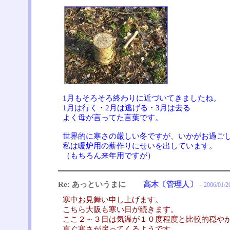
1月もそろそろ終わりに近づいてきましたね。
1月は行く・2月は逃げる・3月は去る
よく母が言ってた言葉です。
世界的に寒さの厳しい冬ですが、いかがお過ごし
私は暖炉用の薪作りにせいを出しています。
（もちろん来年用ですが）
Re: あっというまに
高木〔管理人〕
-
2006/01/2
寒中お見舞い申し上げます。
こちら大阪も寒い日が続きます。
ここ２～３日は気温が１０度程度と比較的穏や
直ぐ寒さが戻ってくるようです、