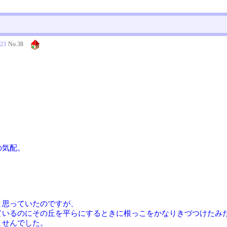
:23
No.
38
の気配。
と思っていたのですが、
ているのにその丘を平らにするときに根っこをかなりきづつけたみ
ませんでした。