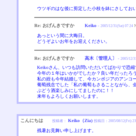
ウツギのはな後に剪定した小枝を鉢にさしてお
Re: おげんきですか
Keiko
-
2005/12/31(Sat) 07:24
N
あっという間に大晦日。
どうぞよいお年をお迎えください。
Re: おげんきですか
高木〔管理人〕
-
2005/12/31
Keikoさん、いつも訪問いただいてばかりで恐
今年の１年はいかがでしたか？良い年だったろ
私の姪も今年結婚して、今カンボジアのアンコ
葡萄残念でした「私の葡萄もさることながら、
ぶどう酒楽しみにしてましたのに！！
来年もよろしくお願いします。
こんにちは
Keiko（Zia)
投稿者：
投稿日：
2005/08/12(Fri) 23
残暑お見舞い申し上げます。