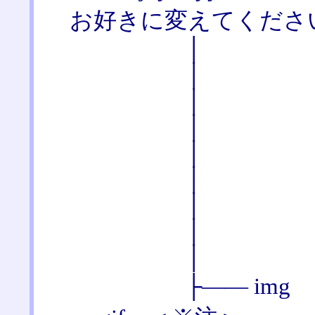
お好きに変えてくださ
│
│ joyfulyy
│ j_set.cg
│ jcode.p
│ cgi-lib.
│ joyful.l
│ count.da
│ pastno.d
│
├―― img [705] ／ h