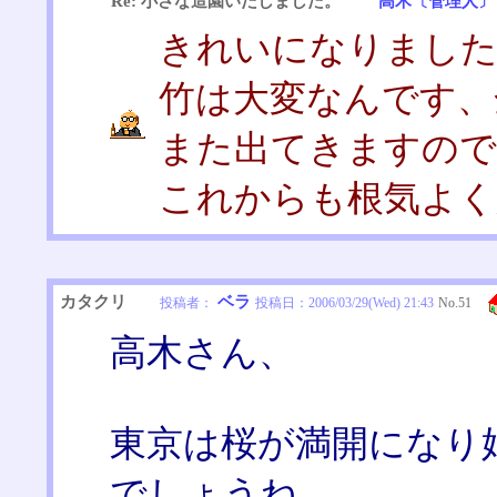
Re: 小さな造園いたしました。
高木〔管理人〕
きれいになりまし
竹は大変なんです、
また出てきますので
これからも根気よく
カタクリ
ベラ
投稿者：
投稿日：
2006/03/29(Wed) 21:43
No.
51
高木さん、
東京は桜が満開になり
でしょうね。