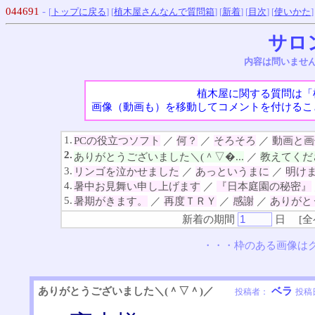
044691
-
[
トップに戻る
] [
植木屋さんなんで質問箱
] [
新着
] [
目次
] [
使いかた
]
サロ
内容は問いませ
植木屋に関する質問は「
画像（動画も）を移動してコメントを付けるこ
1.
PCの役立つソフト
／
何？
／
そろそろ
／
動画と画
2.
ありがとうございました＼(＾▽�...
／
教えてくだ
3.
リンゴを泣かせました
／
あっというまに
／
明け
4.
暑中お見舞い申し上げます
／
『日本庭園の秘密』
5.
暑期がきます。
／
再度ＴＲＹ
／
感謝
／
ありがと
新着の期間
日
[
全
・・・枠のある画像は
ありがとうございました＼(＾▽＾)／
ベラ
投稿者：
投稿