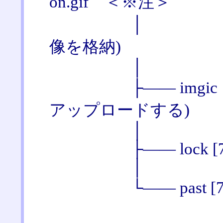
on.gif ＜※注＞
│ 
像を格納)
│
├―― imgic [
アップロードする)
│
├―― lock [70
│
└―― past [705] ／