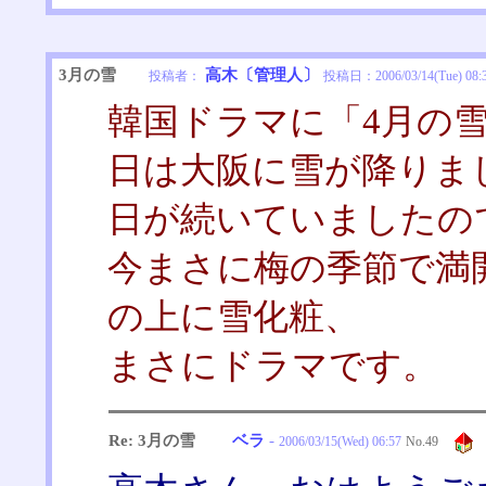
3月の雪
高木〔管理人〕
投稿者：
投稿日：
2006/03/14(Tue) 08:
韓国ドラマに「4月の
日は大阪に雪が降りま
日が続いていましたの
今まさに梅の季節で満
の上に雪化粧、
まさにドラマです。
Re: 3月の雪
ベラ
-
2006/03/15(Wed) 06:57
No.
49