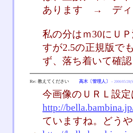
あります → ディ
私の分はｍ30にＵ
すが2.5の正規版
ず、落ち着いて確認
Re: 教えてください
高木〔管理人〕
-
2006/05/28(S
今画像のＵＲＬ設定
http://bella.bambina.j
ていますね。どうやらjo